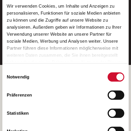
Wir verwenden Cookies, um Inhalte und Anzeigen zu
Neue Stellen per E-Mail.
personalisieren, Funktionen für soziale Medien anbieten
zu können und die Zugriffe auf unsere Website zu
Ein kostenloser Service von AWO
analysieren. Außerdem geben wir Informationen zu Ihrer
Jobs.
Verwendung unserer Website an unsere Partner für
soziale Medien, Werbung und Analysen weiter. Unsere
E-Mail-Adresse eintragen
Partner führen diese Informationen möglicherweise mit
weiteren Daten zusammen, die Sie ihnen bereitgestellt
haben oder die sie im Rahmen Ihrer Nutzung der Dienste
gesammelt haben.
Einwilligungsauswahl
Wenn Sie auf „Cookies zulassen“ klicken, so stimmen
Betreiber der Webseite
Notwendig
Sie der Speicherung sämtlicher Cookies zu. Sie können
Garitz Bewirtschaftungsbetriebe GmbH
Ihre Einwilligung selbstverständlich jederzeit widerrufen,
Kantstraße 45a
Präferenzen
indem Sie die Cookie-Einstellungen aufrufen und diese
97074 Würzburg
abändern. Weitere Informationen finden Sie in
(Ein Tochterunternehmen des AWO Bezirksverbandes Unterfranken
unserer
Datenschutzerklärung
.
Statistiken
e.V.)
Bitte senden Sie an diese Anschrift keine Bewerbungen.