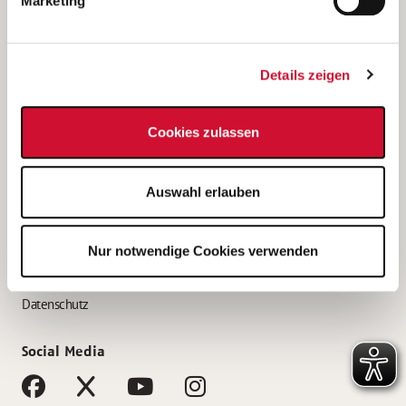
Marketing
Bewerbungstipps
Bewerbung als Altenpfleger*in
Details zeigen
Bewerbung als Krankenpfleger*in
Bewerbung als Altenpflegehelfer*in
Cookies zulassen
Bewerbung als Erzieher*in
Service
Auswahl erlauben
AWO Gliederungen nach Bundesland
Stellenangebote nach Bundesländern
Nur notwendige Cookies verwenden
Sitemap
Impressum
Datenschutz
Social Media