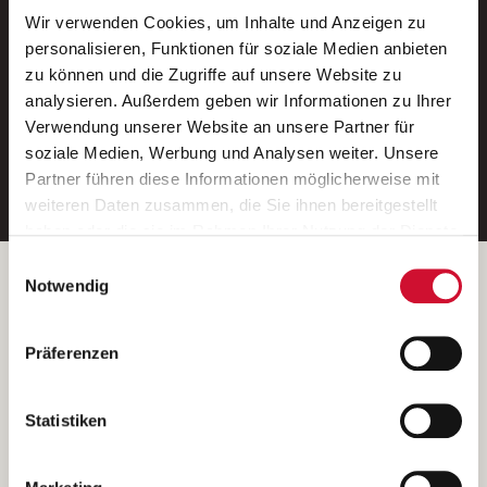
Wir verwenden Cookies, um Inhalte und Anzeigen zu
Neue Stellen per E-Mail.
personalisieren, Funktionen für soziale Medien anbieten
zu können und die Zugriffe auf unsere Website zu
Ein kostenloser Service von AWO
analysieren. Außerdem geben wir Informationen zu Ihrer
Jobs.
Verwendung unserer Website an unsere Partner für
soziale Medien, Werbung und Analysen weiter. Unsere
E-Mail-Adresse eintragen
Partner führen diese Informationen möglicherweise mit
weiteren Daten zusammen, die Sie ihnen bereitgestellt
haben oder die sie im Rahmen Ihrer Nutzung der Dienste
gesammelt haben.
Einwilligungsauswahl
Wenn Sie auf „Cookies zulassen“ klicken, so stimmen
Betreiber der Webseite
Notwendig
Sie der Speicherung sämtlicher Cookies zu. Sie können
Garitz Bewirtschaftungsbetriebe GmbH
Ihre Einwilligung selbstverständlich jederzeit widerrufen,
Kantstraße 45a
Präferenzen
indem Sie die Cookie-Einstellungen aufrufen und diese
97074 Würzburg
abändern. Weitere Informationen finden Sie in
(Ein Tochterunternehmen des AWO Bezirksverbandes Unterfranken
unserer
Datenschutzerklärung
.
Statistiken
e.V.)
Bitte senden Sie an diese Anschrift keine Bewerbungen.