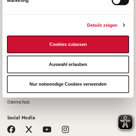
Marketing
Bewerbungstipps
Bewerbung als Altenpfleger*in
Details zeigen
Bewerbung als Krankenpfleger*in
Bewerbung als Altenpflegehelfer*in
Cookies zulassen
Bewerbung als Erzieher*in
Service
Auswahl erlauben
AWO Gliederungen nach Bundesland
Stellenangebote nach Bundesländern
Nur notwendige Cookies verwenden
Sitemap
Impressum
Datenschutz
Social Media