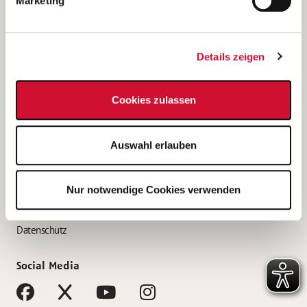
Marketing
Bewerbungstipps
Bewerbung als Altenpfleger*in
Details zeigen
Bewerbung als Krankenpfleger*in
Bewerbung als Altenpflegehelfer*in
Cookies zulassen
Bewerbung als Erzieher*in
Service
Auswahl erlauben
AWO Gliederungen nach Bundesland
Stellenangebote nach Bundesländern
Nur notwendige Cookies verwenden
Sitemap
Impressum
Datenschutz
Social Media