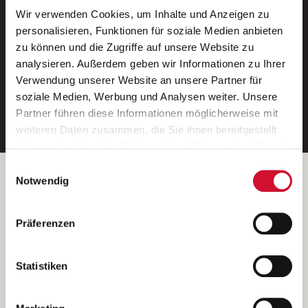
Wir verwenden Cookies, um Inhalte und Anzeigen zu
Neue Stellen per E-Mail.
personalisieren, Funktionen für soziale Medien anbieten
zu können und die Zugriffe auf unsere Website zu
Ein kostenloser Service von AWO
analysieren. Außerdem geben wir Informationen zu Ihrer
Jobs.
Verwendung unserer Website an unsere Partner für
soziale Medien, Werbung und Analysen weiter. Unsere
E-Mail-Adresse eintragen
Partner führen diese Informationen möglicherweise mit
weiteren Daten zusammen, die Sie ihnen bereitgestellt
haben oder die sie im Rahmen Ihrer Nutzung der Dienste
gesammelt haben.
Einwilligungsauswahl
Wenn Sie auf „Cookies zulassen“ klicken, so stimmen
Betreiber der Webseite
Notwendig
Sie der Speicherung sämtlicher Cookies zu. Sie können
Garitz Bewirtschaftungsbetriebe GmbH
Ihre Einwilligung selbstverständlich jederzeit widerrufen,
Kantstraße 45a
Präferenzen
indem Sie die Cookie-Einstellungen aufrufen und diese
97074 Würzburg
abändern. Weitere Informationen finden Sie in
(Ein Tochterunternehmen des AWO Bezirksverbandes Unterfranken
unserer
Datenschutzerklärung
.
Statistiken
e.V.)
Bitte senden Sie an diese Anschrift keine Bewerbungen.