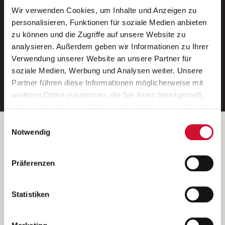
Wir verwenden Cookies, um Inhalte und Anzeigen zu
Neue Stellen per E-Mail.
personalisieren, Funktionen für soziale Medien anbieten
zu können und die Zugriffe auf unsere Website zu
Ein kostenloser Service von AWO
analysieren. Außerdem geben wir Informationen zu Ihrer
Jobs.
Verwendung unserer Website an unsere Partner für
soziale Medien, Werbung und Analysen weiter. Unsere
E-Mail-Adresse eintragen
Partner führen diese Informationen möglicherweise mit
weiteren Daten zusammen, die Sie ihnen bereitgestellt
haben oder die sie im Rahmen Ihrer Nutzung der Dienste
gesammelt haben.
Einwilligungsauswahl
Wenn Sie auf „Cookies zulassen“ klicken, so stimmen
Betreiber der Webseite
Notwendig
Sie der Speicherung sämtlicher Cookies zu. Sie können
Garitz Bewirtschaftungsbetriebe GmbH
Ihre Einwilligung selbstverständlich jederzeit widerrufen,
Kantstraße 45a
Präferenzen
indem Sie die Cookie-Einstellungen aufrufen und diese
97074 Würzburg
abändern. Weitere Informationen finden Sie in
(Ein Tochterunternehmen des AWO Bezirksverbandes Unterfranken
unserer
Datenschutzerklärung
.
Statistiken
e.V.)
Bitte senden Sie an diese Anschrift keine Bewerbungen.