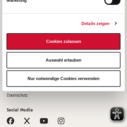
Marketing
Bewerbungstipps
Bewerbung als Altenpfleger*in
Details zeigen
Bewerbung als Krankenpfleger*in
Bewerbung als Altenpflegehelfer*in
Cookies zulassen
Bewerbung als Erzieher*in
Service
Auswahl erlauben
AWO Gliederungen nach Bundesland
Stellenangebote nach Bundesländern
Nur notwendige Cookies verwenden
Sitemap
Impressum
Datenschutz
Social Media