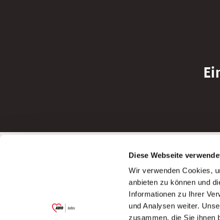
Ei
Betreiber der Webseite
Bewerbun
Diese Webseite verwende
Garitz Bewirtschaftungsbetriebe GmbH
Bewerbung a
Wir verwenden Cookies, um
Kantstraße 45a
Bewerbung a
anbieten zu können und di
97074 Würzburg
Bewerbung a
Informationen zu Ihrer Ve
(Ein Tochterunternehmen des AWO
Bewerbung a
und Analysen weiter. Unse
Bezirksverbandes Unterfranken e.V.)
zusammen, die Sie ihnen b