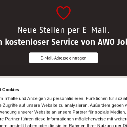
Neue Stellen per E-Mail.
n kostenloser Service von AWO Jo
E-Mail-Adresse eintragen
gstipps
Service
t Cookies
ls Altenpfleger*in
AWO Gliederungen nach Bundeslan
 Inhalte und Anzeigen zu personalisieren, Funktionen für sozia
ls Krankenpfleger*in
Stellenangebote nach Bundeslände
e Zugriffe auf unsere Website zu analysieren. Außerdem geben w
ls Altenpflegehelfer*in
Sitemap
rwendung unserer Website an unsere Partner für soziale Medien
ls Erzieher*in
Impressum
re Partner führen diese Informationen möglicherweise mit weite
Datenschutz
ereitgestellt haben oder die sie im Rahmen Ihrer Nutzung der D