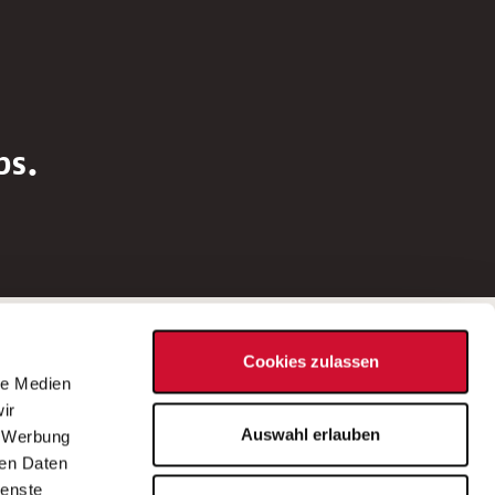
bs.
Social Media
Cookies zulassen
d
le Medien
rn
ir
Bei Fragen zu einer Stellenausschreibung
Auswahl erlauben
, Werbung
wenden Sie sich bitte an die*den in der
ren Daten
Stellenausschreibung genannte*n
ienste