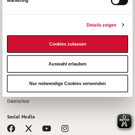
Marketing
Bewerbungstipps
Bewerbung als Altenpfleger*in
Details zeigen
Bewerbung als Krankenpfleger*in
Bewerbung als Altenpflegehelfer*in
Cookies zulassen
Bewerbung als Erzieher*in
Service
Auswahl erlauben
AWO Gliederungen nach Bundesland
Stellenangebote nach Bundesländern
Nur notwendige Cookies verwenden
Sitemap
Impressum
Datenschutz
Social Media