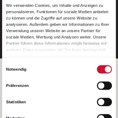
Wir verwenden Cookies, um Inhalte und Anzeigen zu
Neue Stellen per E-Mail.
personalisieren, Funktionen für soziale Medien anbieten
zu können und die Zugriffe auf unsere Website zu
Ein kostenloser Service von AWO
analysieren. Außerdem geben wir Informationen zu Ihrer
Jobs.
Verwendung unserer Website an unsere Partner für
soziale Medien, Werbung und Analysen weiter. Unsere
E-Mail-Adresse eintragen
Partner führen diese Informationen möglicherweise mit
weiteren Daten zusammen, die Sie ihnen bereitgestellt
haben oder die sie im Rahmen Ihrer Nutzung der Dienste
gesammelt haben.
Einwilligungsauswahl
Wenn Sie auf „Cookies zulassen“ klicken, so stimmen
Betreiber der Webseite
Notwendig
Sie der Speicherung sämtlicher Cookies zu. Sie können
Garitz Bewirtschaftungsbetriebe GmbH
Ihre Einwilligung selbstverständlich jederzeit widerrufen,
Kantstraße 45a
Präferenzen
indem Sie die Cookie-Einstellungen aufrufen und diese
97074 Würzburg
abändern. Weitere Informationen finden Sie in
(Ein Tochterunternehmen des AWO Bezirksverbandes Unterfranken
unserer
Datenschutzerklärung
.
Statistiken
e.V.)
Bitte senden Sie an diese Anschrift keine Bewerbungen.