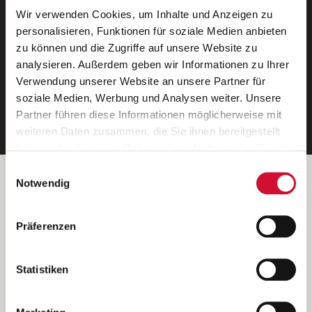
Wir verwenden Cookies, um Inhalte und Anzeigen zu
Neue Stellen per E-Mail.
personalisieren, Funktionen für soziale Medien anbieten
zu können und die Zugriffe auf unsere Website zu
Ein kostenloser Service von AWO
analysieren. Außerdem geben wir Informationen zu Ihrer
Jobs.
Verwendung unserer Website an unsere Partner für
soziale Medien, Werbung und Analysen weiter. Unsere
E-Mail-Adresse eintragen
Partner führen diese Informationen möglicherweise mit
weiteren Daten zusammen, die Sie ihnen bereitgestellt
haben oder die sie im Rahmen Ihrer Nutzung der Dienste
gesammelt haben.
Einwilligungsauswahl
Wenn Sie auf „Cookies zulassen“ klicken, so stimmen
Betreiber der Webseite
Notwendig
Sie der Speicherung sämtlicher Cookies zu. Sie können
Garitz Bewirtschaftungsbetriebe GmbH
Ihre Einwilligung selbstverständlich jederzeit widerrufen,
Kantstraße 45a
Präferenzen
indem Sie die Cookie-Einstellungen aufrufen und diese
97074 Würzburg
abändern. Weitere Informationen finden Sie in
(Ein Tochterunternehmen des AWO Bezirksverbandes Unterfranken
unserer
Datenschutzerklärung
.
Statistiken
e.V.)
Bitte senden Sie an diese Anschrift keine Bewerbungen.