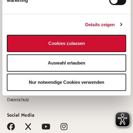
Marketing
Bewerbungstipps
Bewerbung als Altenpfleger*in
Details zeigen
Bewerbung als Krankenpfleger*in
Bewerbung als Altenpflegehelfer*in
Cookies zulassen
Bewerbung als Erzieher*in
Service
Auswahl erlauben
AWO Gliederungen nach Bundesland
Stellenangebote nach Bundesländern
Nur notwendige Cookies verwenden
Sitemap
Impressum
Datenschutz
Social Media