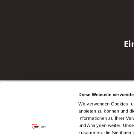
Ei
Betreiber der Webseite
Bewerbun
Diese Webseite verwende
Garitz Bewirtschaftungsbetriebe GmbH
Bewerbung a
Wir verwenden Cookies, um
Kantstraße 45a
Bewerbung a
anbieten zu können und di
97074 Würzburg
Bewerbung a
Informationen zu Ihrer Ve
(Ein Tochterunternehmen des AWO
Bewerbung a
und Analysen weiter. Unse
Bezirksverbandes Unterfranken e.V.)
zusammen, die Sie ihnen b