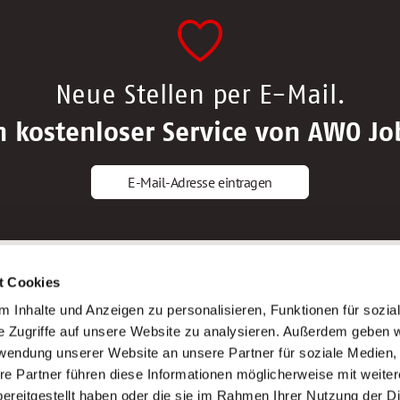
Neue Stellen per E-Mail.
n kostenloser Service von AWO Jo
E-Mail-Adresse eintragen
gstipps
Service
t Cookies
ls Altenpfleger*in
AWO Gliederungen nach Bundeslan
 Inhalte und Anzeigen zu personalisieren, Funktionen für sozia
ls Krankenpfleger*in
Stellenangebote nach Bundeslände
e Zugriffe auf unsere Website zu analysieren. Außerdem geben w
ls Altenpflegehelfer*in
Sitemap
rwendung unserer Website an unsere Partner für soziale Medien
ls Erzieher*in
Impressum
re Partner führen diese Informationen möglicherweise mit weite
Datenschutz
ereitgestellt haben oder die sie im Rahmen Ihrer Nutzung der D