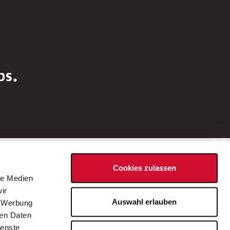
bs.
Social Media
Cookies zulassen
d
le Medien
rn
ir
Bei Fragen zu einer Stellenausschreibung
Auswahl erlauben
, Werbung
wenden Sie sich bitte an die*den in der
ren Daten
Stellenausschreibung genannte*n
ienste