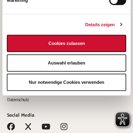
Marketing
Bewerbungstipps
Bewerbung als Altenpfleger*in
Details zeigen
Bewerbung als Krankenpfleger*in
Bewerbung als Altenpflegehelfer*in
Cookies zulassen
Bewerbung als Erzieher*in
Service
Auswahl erlauben
AWO Gliederungen nach Bundesland
Stellenangebote nach Bundesländern
Nur notwendige Cookies verwenden
Sitemap
Impressum
Datenschutz
Social Media