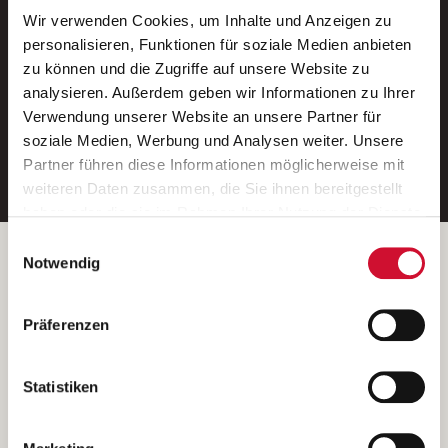
Wir verwenden Cookies, um Inhalte und Anzeigen zu
Neue Stellen per E-Mail.
personalisieren, Funktionen für soziale Medien anbieten
zu können und die Zugriffe auf unsere Website zu
Ein kostenloser Service von AWO
analysieren. Außerdem geben wir Informationen zu Ihrer
Jobs.
Verwendung unserer Website an unsere Partner für
soziale Medien, Werbung und Analysen weiter. Unsere
E-Mail-Adresse eintragen
Partner führen diese Informationen möglicherweise mit
weiteren Daten zusammen, die Sie ihnen bereitgestellt
haben oder die sie im Rahmen Ihrer Nutzung der Dienste
gesammelt haben.
Einwilligungsauswahl
Wenn Sie auf „Cookies zulassen“ klicken, so stimmen
Betreiber der Webseite
Notwendig
Sie der Speicherung sämtlicher Cookies zu. Sie können
Garitz Bewirtschaftungsbetriebe GmbH
Ihre Einwilligung selbstverständlich jederzeit widerrufen,
Kantstraße 45a
Präferenzen
indem Sie die Cookie-Einstellungen aufrufen und diese
97074 Würzburg
abändern. Weitere Informationen finden Sie in
(Ein Tochterunternehmen des AWO Bezirksverbandes Unterfranken
unserer
Datenschutzerklärung
.
Statistiken
e.V.)
Bitte senden Sie an diese Anschrift keine Bewerbungen.