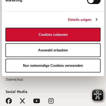
Marketing
Bewerbungstipps
Bewerbung als Altenpfleger*in
Details zeigen
Bewerbung als Krankenpfleger*in
Bewerbung als Altenpflegehelfer*in
Cookies zulassen
Bewerbung als Erzieher*in
Service
Auswahl erlauben
AWO Gliederungen nach Bundesland
Stellenangebote nach Bundesländern
Nur notwendige Cookies verwenden
Sitemap
Impressum
Datenschutz
Social Media