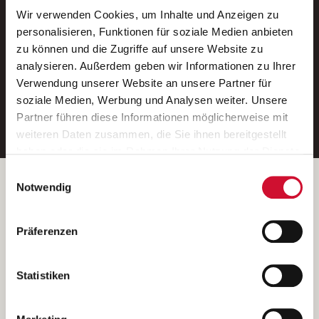
Wir verwenden Cookies, um Inhalte und Anzeigen zu
Neue Stellen per E-Mail.
personalisieren, Funktionen für soziale Medien anbieten
zu können und die Zugriffe auf unsere Website zu
Ein kostenloser Service von AWO
analysieren. Außerdem geben wir Informationen zu Ihrer
Jobs.
Verwendung unserer Website an unsere Partner für
soziale Medien, Werbung und Analysen weiter. Unsere
E-Mail-Adresse eintragen
Partner führen diese Informationen möglicherweise mit
weiteren Daten zusammen, die Sie ihnen bereitgestellt
haben oder die sie im Rahmen Ihrer Nutzung der Dienste
gesammelt haben.
Einwilligungsauswahl
Wenn Sie auf „Cookies zulassen“ klicken, so stimmen
Betreiber der Webseite
Notwendig
Sie der Speicherung sämtlicher Cookies zu. Sie können
Garitz Bewirtschaftungsbetriebe GmbH
Ihre Einwilligung selbstverständlich jederzeit widerrufen,
Kantstraße 45a
Präferenzen
indem Sie die Cookie-Einstellungen aufrufen und diese
97074 Würzburg
abändern. Weitere Informationen finden Sie in
(Ein Tochterunternehmen des AWO Bezirksverbandes Unterfranken
unserer
Datenschutzerklärung
.
Statistiken
e.V.)
Bitte senden Sie an diese Anschrift keine Bewerbungen.