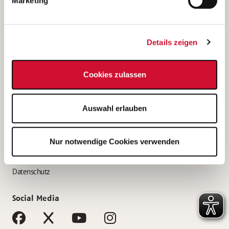
Marketing
Bewerbungstipps
Bewerbung als Altenpfleger*in
Details zeigen
Bewerbung als Krankenpfleger*in
Bewerbung als Altenpflegehelfer*in
Cookies zulassen
Bewerbung als Erzieher*in
Service
Auswahl erlauben
AWO Gliederungen nach Bundesland
Stellenangebote nach Bundesländern
Nur notwendige Cookies verwenden
Sitemap
Impressum
Datenschutz
Social Media