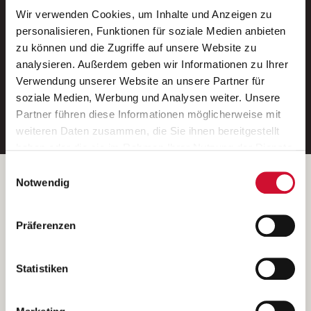
Wir verwenden Cookies, um Inhalte und Anzeigen zu
Neue Stellen per E-Mail.
personalisieren, Funktionen für soziale Medien anbieten
zu können und die Zugriffe auf unsere Website zu
Ein kostenloser Service von AWO
analysieren. Außerdem geben wir Informationen zu Ihrer
Jobs.
Verwendung unserer Website an unsere Partner für
soziale Medien, Werbung und Analysen weiter. Unsere
E-Mail-Adresse eintragen
Partner führen diese Informationen möglicherweise mit
weiteren Daten zusammen, die Sie ihnen bereitgestellt
haben oder die sie im Rahmen Ihrer Nutzung der Dienste
gesammelt haben.
Einwilligungsauswahl
Wenn Sie auf „Cookies zulassen“ klicken, so stimmen
Betreiber der Webseite
Notwendig
Sie der Speicherung sämtlicher Cookies zu. Sie können
Garitz Bewirtschaftungsbetriebe GmbH
Ihre Einwilligung selbstverständlich jederzeit widerrufen,
Kantstraße 45a
Präferenzen
indem Sie die Cookie-Einstellungen aufrufen und diese
97074 Würzburg
abändern. Weitere Informationen finden Sie in
(Ein Tochterunternehmen des AWO Bezirksverbandes Unterfranken
unserer
Datenschutzerklärung
.
Statistiken
e.V.)
Bitte senden Sie an diese Anschrift keine Bewerbungen.