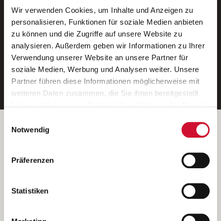
Wir verwenden Cookies, um Inhalte und Anzeigen zu
Neue Stellen per E-Mail.
personalisieren, Funktionen für soziale Medien anbieten
zu können und die Zugriffe auf unsere Website zu
Ein kostenloser Service von AWO
analysieren. Außerdem geben wir Informationen zu Ihrer
Jobs.
Verwendung unserer Website an unsere Partner für
soziale Medien, Werbung und Analysen weiter. Unsere
E-Mail-Adresse eintragen
Partner führen diese Informationen möglicherweise mit
weiteren Daten zusammen, die Sie ihnen bereitgestellt
haben oder die sie im Rahmen Ihrer Nutzung der Dienste
gesammelt haben.
Einwilligungsauswahl
Wenn Sie auf „Cookies zulassen“ klicken, so stimmen
Betreiber der Webseite
Notwendig
Sie der Speicherung sämtlicher Cookies zu. Sie können
Garitz Bewirtschaftungsbetriebe GmbH
Ihre Einwilligung selbstverständlich jederzeit widerrufen,
Kantstraße 45a
Präferenzen
indem Sie die Cookie-Einstellungen aufrufen und diese
97074 Würzburg
abändern. Weitere Informationen finden Sie in
(Ein Tochterunternehmen des AWO Bezirksverbandes Unterfranken
unserer
Datenschutzerklärung
.
Statistiken
e.V.)
Bitte senden Sie an diese Anschrift keine Bewerbungen.