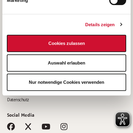
Marketing
Bewerbungstipps
Bewerbung als Altenpfleger*in
Details zeigen
Bewerbung als Krankenpfleger*in
Bewerbung als Altenpflegehelfer*in
Cookies zulassen
Bewerbung als Erzieher*in
Service
Auswahl erlauben
AWO Gliederungen nach Bundesland
Stellenangebote nach Bundesländern
Nur notwendige Cookies verwenden
Sitemap
Impressum
Datenschutz
Social Media