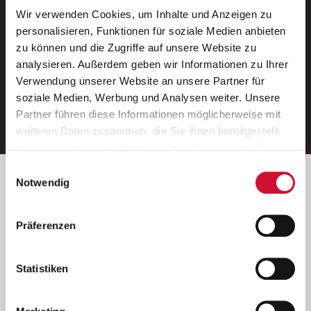
Wir verwenden Cookies, um Inhalte und Anzeigen zu
Neue Stellen per E-Mail.
personalisieren, Funktionen für soziale Medien anbieten
zu können und die Zugriffe auf unsere Website zu
Ein kostenloser Service von AWO
analysieren. Außerdem geben wir Informationen zu Ihrer
Jobs.
Verwendung unserer Website an unsere Partner für
soziale Medien, Werbung und Analysen weiter. Unsere
E-Mail-Adresse eintragen
Partner führen diese Informationen möglicherweise mit
weiteren Daten zusammen, die Sie ihnen bereitgestellt
haben oder die sie im Rahmen Ihrer Nutzung der Dienste
gesammelt haben.
Einwilligungsauswahl
Wenn Sie auf „Cookies zulassen“ klicken, so stimmen
Betreiber der Webseite
Notwendig
Sie der Speicherung sämtlicher Cookies zu. Sie können
Garitz Bewirtschaftungsbetriebe GmbH
Ihre Einwilligung selbstverständlich jederzeit widerrufen,
Kantstraße 45a
Präferenzen
indem Sie die Cookie-Einstellungen aufrufen und diese
97074 Würzburg
abändern. Weitere Informationen finden Sie in
(Ein Tochterunternehmen des AWO Bezirksverbandes Unterfranken
unserer
Datenschutzerklärung
.
Statistiken
e.V.)
Bitte senden Sie an diese Anschrift keine Bewerbungen.