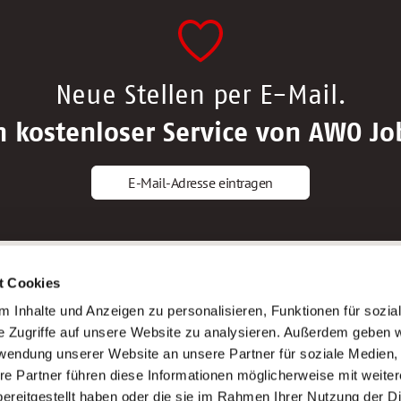
Neue Stellen per E-Mail.
n kostenloser Service von AWO Jo
E-Mail-Adresse eintragen
gstipps
Service
t Cookies
ls Altenpfleger*in
AWO Gliederungen nach Bundeslan
 Inhalte und Anzeigen zu personalisieren, Funktionen für sozia
ls Krankenpfleger*in
Stellenangebote nach Bundeslände
e Zugriffe auf unsere Website zu analysieren. Außerdem geben w
ls Altenpflegehelfer*in
Sitemap
rwendung unserer Website an unsere Partner für soziale Medien
ls Erzieher*in
Impressum
re Partner führen diese Informationen möglicherweise mit weite
Datenschutz
ereitgestellt haben oder die sie im Rahmen Ihrer Nutzung der D