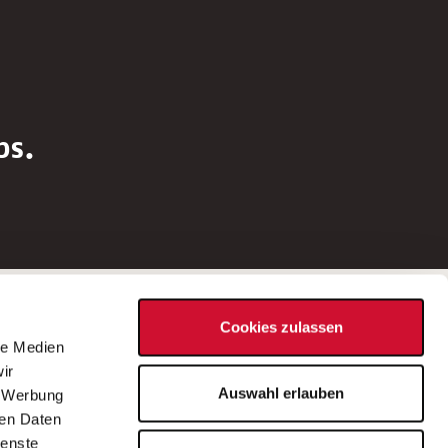
bs.
Social Media
Cookies zulassen
d
le Medien
rn
ir
Bei Fragen zu einer Stellenausschreibung
Auswahl erlauben
, Werbung
wenden Sie sich bitte an die*den in der
ren Daten
Stellenausschreibung genannte*n
ienste