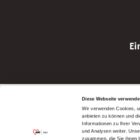
Ei
Betreiber der Webseite
Bewerbun
Diese Webseite verwende
Garitz Bewirtschaftungsbetriebe GmbH
Bewerbung a
Wir verwenden Cookies, um
Kantstraße 45a
Bewerbung a
anbieten zu können und di
97074 Würzburg
Bewerbung a
Informationen zu Ihrer Ve
(Ein Tochterunternehmen des AWO
Bewerbung a
und Analysen weiter. Unse
Bezirksverbandes Unterfranken e.V.)
zusammen, die Sie ihnen b