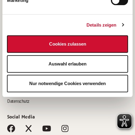
Marketing
Bewerbungstipps
Bewerbung als Altenpfleger*in
Details zeigen
Bewerbung als Krankenpfleger*in
Bewerbung als Altenpflegehelfer*in
Cookies zulassen
Bewerbung als Erzieher*in
Service
Auswahl erlauben
AWO Gliederungen nach Bundesland
Stellenangebote nach Bundesländern
Nur notwendige Cookies verwenden
Sitemap
Impressum
Datenschutz
Social Media