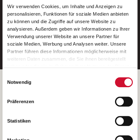
Wir verwenden Cookies, um Inhalte und Anzeigen zu
Neue Stellen per E-Mail.
personalisieren, Funktionen für soziale Medien anbieten
zu können und die Zugriffe auf unsere Website zu
Ein kostenloser Service von AWO
analysieren. Außerdem geben wir Informationen zu Ihrer
Jobs.
Verwendung unserer Website an unsere Partner für
soziale Medien, Werbung und Analysen weiter. Unsere
E-Mail-Adresse eintragen
Partner führen diese Informationen möglicherweise mit
weiteren Daten zusammen, die Sie ihnen bereitgestellt
haben oder die sie im Rahmen Ihrer Nutzung der Dienste
gesammelt haben.
Einwilligungsauswahl
Wenn Sie auf „Cookies zulassen“ klicken, so stimmen
Betreiber der Webseite
Notwendig
Sie der Speicherung sämtlicher Cookies zu. Sie können
Garitz Bewirtschaftungsbetriebe GmbH
Ihre Einwilligung selbstverständlich jederzeit widerrufen,
Kantstraße 45a
Präferenzen
indem Sie die Cookie-Einstellungen aufrufen und diese
97074 Würzburg
abändern. Weitere Informationen finden Sie in
(Ein Tochterunternehmen des AWO Bezirksverbandes Unterfranken
unserer
Datenschutzerklärung
.
Statistiken
e.V.)
Bitte senden Sie an diese Anschrift keine Bewerbungen.