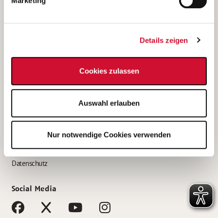
Marketing
Bewerbungstipps
Bewerbung als Altenpfleger*in
Details zeigen
Bewerbung als Krankenpfleger*in
Bewerbung als Altenpflegehelfer*in
Cookies zulassen
Bewerbung als Erzieher*in
Service
Auswahl erlauben
AWO Gliederungen nach Bundesland
Stellenangebote nach Bundesländern
Nur notwendige Cookies verwenden
Sitemap
Impressum
Datenschutz
Social Media