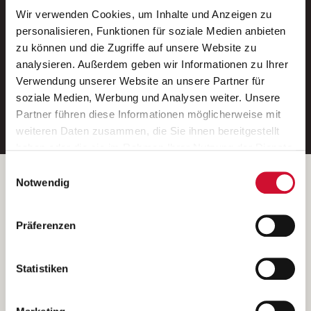
Wir verwenden Cookies, um Inhalte und Anzeigen zu
Neue Stellen per E-Mail.
personalisieren, Funktionen für soziale Medien anbieten
zu können und die Zugriffe auf unsere Website zu
Ein kostenloser Service von AWO
analysieren. Außerdem geben wir Informationen zu Ihrer
Jobs.
Verwendung unserer Website an unsere Partner für
soziale Medien, Werbung und Analysen weiter. Unsere
E-Mail-Adresse eintragen
Partner führen diese Informationen möglicherweise mit
weiteren Daten zusammen, die Sie ihnen bereitgestellt
haben oder die sie im Rahmen Ihrer Nutzung der Dienste
gesammelt haben.
Einwilligungsauswahl
Wenn Sie auf „Cookies zulassen“ klicken, so stimmen
Betreiber der Webseite
Notwendig
Sie der Speicherung sämtlicher Cookies zu. Sie können
Garitz Bewirtschaftungsbetriebe GmbH
Ihre Einwilligung selbstverständlich jederzeit widerrufen,
Kantstraße 45a
Präferenzen
indem Sie die Cookie-Einstellungen aufrufen und diese
97074 Würzburg
abändern. Weitere Informationen finden Sie in
(Ein Tochterunternehmen des AWO Bezirksverbandes Unterfranken
unserer
Datenschutzerklärung
.
Statistiken
e.V.)
Bitte senden Sie an diese Anschrift keine Bewerbungen.