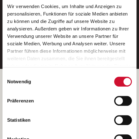
Wir verwenden Cookies, um Inhalte und Anzeigen zu
Neue Stellen per E-Mail.
personalisieren, Funktionen für soziale Medien anbieten
zu können und die Zugriffe auf unsere Website zu
Ein kostenloser Service von AWO
analysieren. Außerdem geben wir Informationen zu Ihrer
Jobs.
Verwendung unserer Website an unsere Partner für
soziale Medien, Werbung und Analysen weiter. Unsere
E-Mail-Adresse eintragen
Partner führen diese Informationen möglicherweise mit
weiteren Daten zusammen, die Sie ihnen bereitgestellt
haben oder die sie im Rahmen Ihrer Nutzung der Dienste
gesammelt haben.
Einwilligungsauswahl
Wenn Sie auf „Cookies zulassen“ klicken, so stimmen
Betreiber der Webseite
Notwendig
Sie der Speicherung sämtlicher Cookies zu. Sie können
Garitz Bewirtschaftungsbetriebe GmbH
Ihre Einwilligung selbstverständlich jederzeit widerrufen,
Kantstraße 45a
Präferenzen
indem Sie die Cookie-Einstellungen aufrufen und diese
97074 Würzburg
abändern. Weitere Informationen finden Sie in
(Ein Tochterunternehmen des AWO Bezirksverbandes Unterfranken
unserer
Datenschutzerklärung
.
Statistiken
e.V.)
Bitte senden Sie an diese Anschrift keine Bewerbungen.