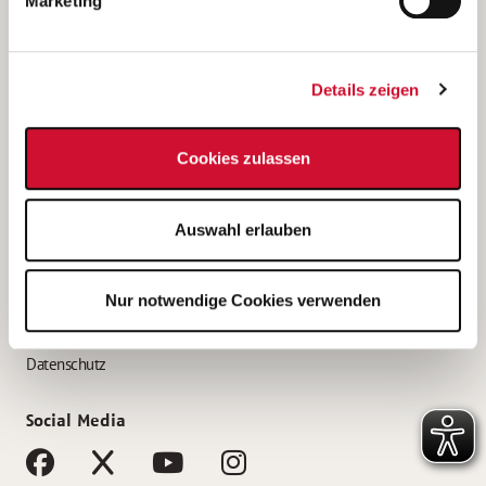
Marketing
Bewerbungstipps
Bewerbung als Altenpfleger*in
Details zeigen
Bewerbung als Krankenpfleger*in
Bewerbung als Altenpflegehelfer*in
Cookies zulassen
Bewerbung als Erzieher*in
Service
Auswahl erlauben
AWO Gliederungen nach Bundesland
Stellenangebote nach Bundesländern
Nur notwendige Cookies verwenden
Sitemap
Impressum
Datenschutz
Social Media