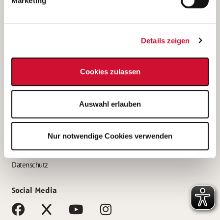
Marketing
Bewerbungstipps
Bewerbung als Altenpfleger*in
Details zeigen
Bewerbung als Krankenpfleger*in
Bewerbung als Altenpflegehelfer*in
Cookies zulassen
Bewerbung als Erzieher*in
Service
Auswahl erlauben
AWO Gliederungen nach Bundesland
Stellenangebote nach Bundesländern
Nur notwendige Cookies verwenden
Sitemap
Impressum
Datenschutz
Social Media