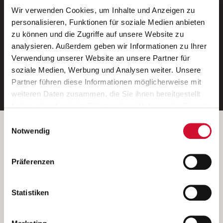
Wir verwenden Cookies, um Inhalte und Anzeigen zu
Neue Stellen per E-Mail.
personalisieren, Funktionen für soziale Medien anbieten
zu können und die Zugriffe auf unsere Website zu
Ein kostenloser Service von AWO
analysieren. Außerdem geben wir Informationen zu Ihrer
Jobs.
Verwendung unserer Website an unsere Partner für
soziale Medien, Werbung und Analysen weiter. Unsere
E-Mail-Adresse eintragen
Partner führen diese Informationen möglicherweise mit
weiteren Daten zusammen, die Sie ihnen bereitgestellt
haben oder die sie im Rahmen Ihrer Nutzung der Dienste
gesammelt haben.
Einwilligungsauswahl
Wenn Sie auf „Cookies zulassen“ klicken, so stimmen
Betreiber der Webseite
Notwendig
Sie der Speicherung sämtlicher Cookies zu. Sie können
Garitz Bewirtschaftungsbetriebe GmbH
Ihre Einwilligung selbstverständlich jederzeit widerrufen,
Kantstraße 45a
Präferenzen
indem Sie die Cookie-Einstellungen aufrufen und diese
97074 Würzburg
abändern. Weitere Informationen finden Sie in
(Ein Tochterunternehmen des AWO Bezirksverbandes Unterfranken
unserer
Datenschutzerklärung
.
Statistiken
e.V.)
Bitte senden Sie an diese Anschrift keine Bewerbungen.