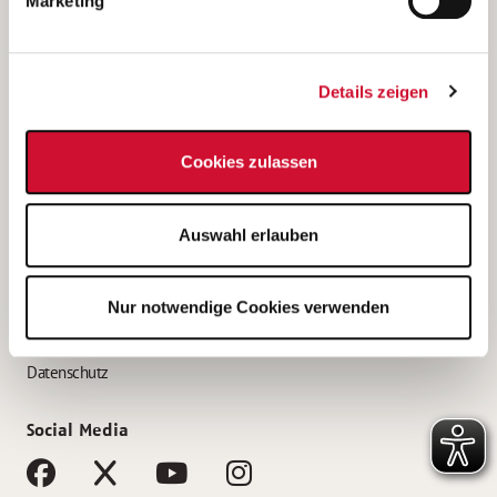
Marketing
Bewerbungstipps
Bewerbung als Altenpfleger*in
Details zeigen
Bewerbung als Krankenpfleger*in
Bewerbung als Altenpflegehelfer*in
Cookies zulassen
Bewerbung als Erzieher*in
Service
Auswahl erlauben
AWO Gliederungen nach Bundesland
Stellenangebote nach Bundesländern
Nur notwendige Cookies verwenden
Sitemap
Impressum
Datenschutz
Social Media