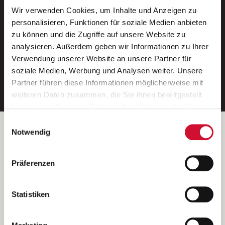
Wir verwenden Cookies, um Inhalte und Anzeigen zu
Neue Stellen per E-Mail.
personalisieren, Funktionen für soziale Medien anbieten
zu können und die Zugriffe auf unsere Website zu
Ein kostenloser Service von AWO
analysieren. Außerdem geben wir Informationen zu Ihrer
Jobs.
Verwendung unserer Website an unsere Partner für
soziale Medien, Werbung und Analysen weiter. Unsere
E-Mail-Adresse eintragen
Partner führen diese Informationen möglicherweise mit
weiteren Daten zusammen, die Sie ihnen bereitgestellt
haben oder die sie im Rahmen Ihrer Nutzung der Dienste
gesammelt haben.
Einwilligungsauswahl
Wenn Sie auf „Cookies zulassen“ klicken, so stimmen
Betreiber der Webseite
Notwendig
Sie der Speicherung sämtlicher Cookies zu. Sie können
Garitz Bewirtschaftungsbetriebe GmbH
Ihre Einwilligung selbstverständlich jederzeit widerrufen,
Kantstraße 45a
Präferenzen
indem Sie die Cookie-Einstellungen aufrufen und diese
97074 Würzburg
abändern. Weitere Informationen finden Sie in
(Ein Tochterunternehmen des AWO Bezirksverbandes Unterfranken
unserer
Datenschutzerklärung
.
Statistiken
e.V.)
Bitte senden Sie an diese Anschrift keine Bewerbungen.