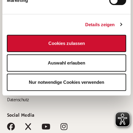
Marketing
Bewerbungstipps
Bewerbung als Altenpfleger*in
Details zeigen
Bewerbung als Krankenpfleger*in
Bewerbung als Altenpflegehelfer*in
Cookies zulassen
Bewerbung als Erzieher*in
Service
Auswahl erlauben
AWO Gliederungen nach Bundesland
Stellenangebote nach Bundesländern
Nur notwendige Cookies verwenden
Sitemap
Impressum
Datenschutz
Social Media