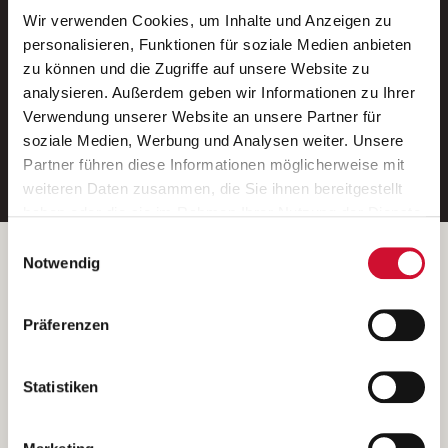
Wir verwenden Cookies, um Inhalte und Anzeigen zu
Neue Stellen per E-Mail.
personalisieren, Funktionen für soziale Medien anbieten
zu können und die Zugriffe auf unsere Website zu
Ein kostenloser Service von AWO
analysieren. Außerdem geben wir Informationen zu Ihrer
Jobs.
Verwendung unserer Website an unsere Partner für
soziale Medien, Werbung und Analysen weiter. Unsere
E-Mail-Adresse eintragen
Partner führen diese Informationen möglicherweise mit
weiteren Daten zusammen, die Sie ihnen bereitgestellt
haben oder die sie im Rahmen Ihrer Nutzung der Dienste
gesammelt haben.
Einwilligungsauswahl
Wenn Sie auf „Cookies zulassen“ klicken, so stimmen
Betreiber der Webseite
Notwendig
Sie der Speicherung sämtlicher Cookies zu. Sie können
Garitz Bewirtschaftungsbetriebe GmbH
Ihre Einwilligung selbstverständlich jederzeit widerrufen,
Kantstraße 45a
Präferenzen
indem Sie die Cookie-Einstellungen aufrufen und diese
97074 Würzburg
abändern. Weitere Informationen finden Sie in
(Ein Tochterunternehmen des AWO Bezirksverbandes Unterfranken
unserer
Datenschutzerklärung
.
Statistiken
e.V.)
Bitte senden Sie an diese Anschrift keine Bewerbungen.