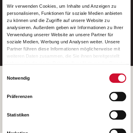
Wir verwenden Cookies, um Inhalte und Anzeigen zu
Neue Stellen per E-Mail.
personalisieren, Funktionen für soziale Medien anbieten
zu können und die Zugriffe auf unsere Website zu
Ein kostenloser Service von AWO
analysieren. Außerdem geben wir Informationen zu Ihrer
Jobs.
Verwendung unserer Website an unsere Partner für
soziale Medien, Werbung und Analysen weiter. Unsere
E-Mail-Adresse eintragen
Partner führen diese Informationen möglicherweise mit
weiteren Daten zusammen, die Sie ihnen bereitgestellt
haben oder die sie im Rahmen Ihrer Nutzung der Dienste
gesammelt haben.
Einwilligungsauswahl
Wenn Sie auf „Cookies zulassen“ klicken, so stimmen
Betreiber der Webseite
Notwendig
Sie der Speicherung sämtlicher Cookies zu. Sie können
Garitz Bewirtschaftungsbetriebe GmbH
Ihre Einwilligung selbstverständlich jederzeit widerrufen,
Kantstraße 45a
Präferenzen
indem Sie die Cookie-Einstellungen aufrufen und diese
97074 Würzburg
abändern. Weitere Informationen finden Sie in
(Ein Tochterunternehmen des AWO Bezirksverbandes Unterfranken
unserer
Datenschutzerklärung
.
Statistiken
e.V.)
Bitte senden Sie an diese Anschrift keine Bewerbungen.