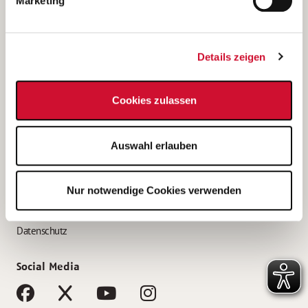
Marketing
Bewerbungstipps
Bewerbung als Altenpfleger*in
Details zeigen
Bewerbung als Krankenpfleger*in
Bewerbung als Altenpflegehelfer*in
Cookies zulassen
Bewerbung als Erzieher*in
Service
Auswahl erlauben
AWO Gliederungen nach Bundesland
Stellenangebote nach Bundesländern
Nur notwendige Cookies verwenden
Sitemap
Impressum
Datenschutz
Social Media