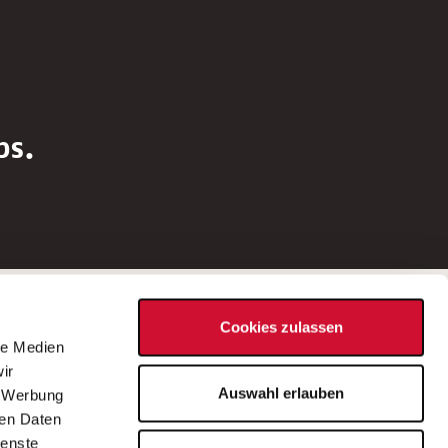
bs.
Social Media
Cookies zulassen
d
le Medien
rn
ir
Bei Fragen zu einer Stellenausschreibung
Auswahl erlauben
, Werbung
wenden Sie sich bitte an die*den in der
ren Daten
Stellenausschreibung genannte*n
ienste