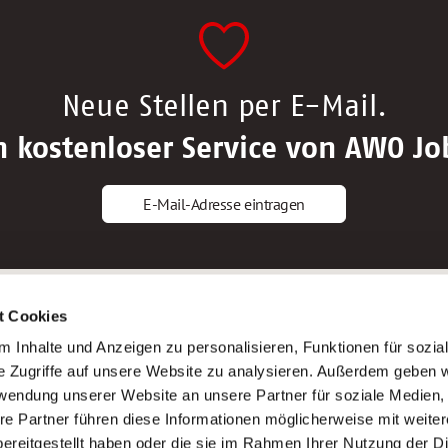
Neue Stellen per E-Mail.
n kostenloser Service von AWO Jo
E-Mail-Adresse eintragen
gstipps
Service
t Cookies
ls Altenpfleger*in
AWO Gliederungen nach Bundeslan
 Inhalte und Anzeigen zu personalisieren, Funktionen für sozia
ls Krankenpfleger*in
Stellenangebote nach Bundeslände
e Zugriffe auf unsere Website zu analysieren. Außerdem geben w
ls Altenpflegehelfer*in
Sitemap
rwendung unserer Website an unsere Partner für soziale Medien
ls Erzieher*in
Impressum
re Partner führen diese Informationen möglicherweise mit weite
Datenschutz
ereitgestellt haben oder die sie im Rahmen Ihrer Nutzung der D