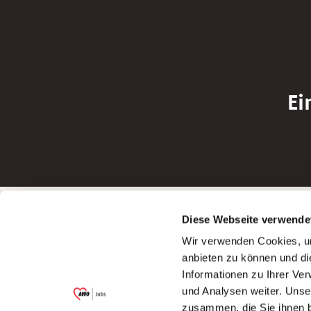
Ei
Betreiber der Webseite
Bewerbun
Diese Webseite verwende
Garitz Bewirtschaftungsbetriebe GmbH
Bewerbung a
Wir verwenden Cookies, um
Kantstraße 45a
Bewerbung a
anbieten zu können und di
97074 Würzburg
Bewerbung a
Informationen zu Ihrer Ve
(Ein Tochterunternehmen des AWO
Bewerbung a
und Analysen weiter. Unse
Bezirksverbandes Unterfranken e.V.)
zusammen, die Sie ihnen b