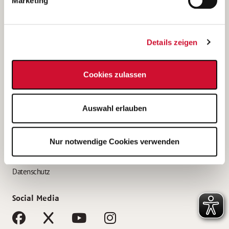
Marketing
Bewerbungstipps
Bewerbung als Altenpfleger*in
Details zeigen
Bewerbung als Krankenpfleger*in
Bewerbung als Altenpflegehelfer*in
Cookies zulassen
Bewerbung als Erzieher*in
Service
Auswahl erlauben
AWO Gliederungen nach Bundesland
Stellenangebote nach Bundesländern
Nur notwendige Cookies verwenden
Sitemap
Impressum
Datenschutz
Social Media