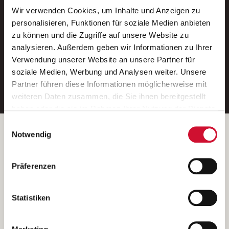
Wir verwenden Cookies, um Inhalte und Anzeigen zu
Neue Stellen per E-Mail.
personalisieren, Funktionen für soziale Medien anbieten
zu können und die Zugriffe auf unsere Website zu
Ein kostenloser Service von AWO
analysieren. Außerdem geben wir Informationen zu Ihrer
Jobs.
Verwendung unserer Website an unsere Partner für
soziale Medien, Werbung und Analysen weiter. Unsere
E-Mail-Adresse eintragen
Partner führen diese Informationen möglicherweise mit
weiteren Daten zusammen, die Sie ihnen bereitgestellt
haben oder die sie im Rahmen Ihrer Nutzung der Dienste
gesammelt haben.
Einwilligungsauswahl
Wenn Sie auf „Cookies zulassen“ klicken, so stimmen
Betreiber der Webseite
Notwendig
Sie der Speicherung sämtlicher Cookies zu. Sie können
Garitz Bewirtschaftungsbetriebe GmbH
Ihre Einwilligung selbstverständlich jederzeit widerrufen,
Kantstraße 45a
Präferenzen
indem Sie die Cookie-Einstellungen aufrufen und diese
97074 Würzburg
abändern. Weitere Informationen finden Sie in
(Ein Tochterunternehmen des AWO Bezirksverbandes Unterfranken
unserer
Datenschutzerklärung
.
Statistiken
e.V.)
Bitte senden Sie an diese Anschrift keine Bewerbungen.