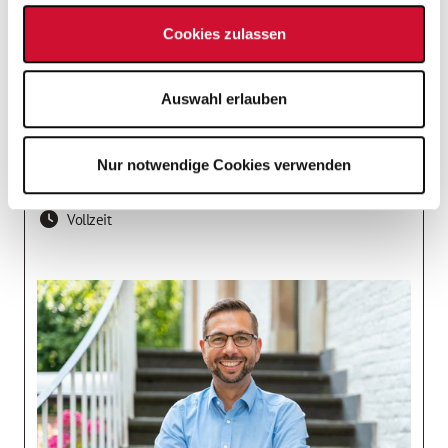
AWO Seniorenzentrum Am Wasserschloss
Cookies zulassen
Bahnhofstraße 2e
,
46562
Voerde
Auswahl erlauben
Nordrhein-Westfalen / Kreis Wesel
nächstmöglichen Zeitpunkt
Nur notwendige Cookies verwenden
Zunächst befristet mit Übernahmeoption
Vollzeit