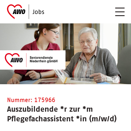
Nummer: 175966
Auszubildende
*
r zur
*
m
Pflegefachassistent
*
in (m/w/d)