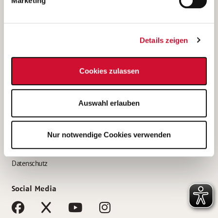
Marketing
Bewerbungstipps
Bewerbung als Altenpfleger*in
Details zeigen
Bewerbung als Krankenpfleger*in
Bewerbung als Altenpflegehelfer*in
Cookies zulassen
Bewerbung als Erzieher*in
Service
Auswahl erlauben
AWO Gliederungen nach Bundesland
Stellenangebote nach Bundesländern
Nur notwendige Cookies verwenden
Sitemap
Impressum
Datenschutz
Social Media