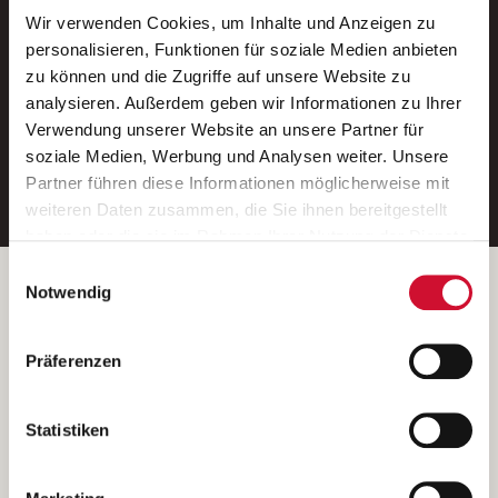
Wir verwenden Cookies, um Inhalte und Anzeigen zu
Neue Stellen per E-Mail.
personalisieren, Funktionen für soziale Medien anbieten
zu können und die Zugriffe auf unsere Website zu
Ein kostenloser Service von AWO
analysieren. Außerdem geben wir Informationen zu Ihrer
Jobs.
Verwendung unserer Website an unsere Partner für
soziale Medien, Werbung und Analysen weiter. Unsere
E-Mail-Adresse eintragen
Partner führen diese Informationen möglicherweise mit
weiteren Daten zusammen, die Sie ihnen bereitgestellt
haben oder die sie im Rahmen Ihrer Nutzung der Dienste
gesammelt haben.
Einwilligungsauswahl
Wenn Sie auf „Cookies zulassen“ klicken, so stimmen
Betreiber der Webseite
Notwendig
Sie der Speicherung sämtlicher Cookies zu. Sie können
Garitz Bewirtschaftungsbetriebe GmbH
Ihre Einwilligung selbstverständlich jederzeit widerrufen,
Kantstraße 45a
Präferenzen
indem Sie die Cookie-Einstellungen aufrufen und diese
97074 Würzburg
abändern. Weitere Informationen finden Sie in
(Ein Tochterunternehmen des AWO Bezirksverbandes Unterfranken
unserer
Datenschutzerklärung
.
Statistiken
e.V.)
Bitte senden Sie an diese Anschrift keine Bewerbungen.