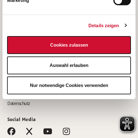
Marketing
Bewerbungstipps
Bewerbung als Altenpfleger*in
Details zeigen
Bewerbung als Krankenpfleger*in
Bewerbung als Altenpflegehelfer*in
Cookies zulassen
Bewerbung als Erzieher*in
Service
Auswahl erlauben
AWO Gliederungen nach Bundesland
Stellenangebote nach Bundesländern
Nur notwendige Cookies verwenden
Sitemap
Impressum
Datenschutz
Social Media