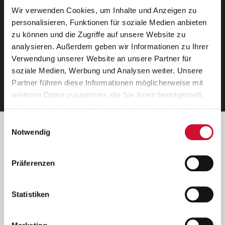
Wir verwenden Cookies, um Inhalte und Anzeigen zu
Neue Stellen per E-Mail.
personalisieren, Funktionen für soziale Medien anbieten
zu können und die Zugriffe auf unsere Website zu
Ein kostenloser Service von AWO
analysieren. Außerdem geben wir Informationen zu Ihrer
Jobs.
Verwendung unserer Website an unsere Partner für
soziale Medien, Werbung und Analysen weiter. Unsere
E-Mail-Adresse eintragen
Partner führen diese Informationen möglicherweise mit
weiteren Daten zusammen, die Sie ihnen bereitgestellt
haben oder die sie im Rahmen Ihrer Nutzung der Dienste
gesammelt haben.
Einwilligungsauswahl
Wenn Sie auf „Cookies zulassen“ klicken, so stimmen
Betreiber der Webseite
Notwendig
Sie der Speicherung sämtlicher Cookies zu. Sie können
Garitz Bewirtschaftungsbetriebe GmbH
Ihre Einwilligung selbstverständlich jederzeit widerrufen,
Kantstraße 45a
Präferenzen
indem Sie die Cookie-Einstellungen aufrufen und diese
97074 Würzburg
abändern. Weitere Informationen finden Sie in
(Ein Tochterunternehmen des AWO Bezirksverbandes Unterfranken
unserer
Datenschutzerklärung
.
Statistiken
e.V.)
Bitte senden Sie an diese Anschrift keine Bewerbungen.