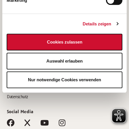
Marketing
Bewerbungstipps
Bewerbung als Altenpfleger*in
Details zeigen
Bewerbung als Krankenpfleger*in
Bewerbung als Altenpflegehelfer*in
Cookies zulassen
Bewerbung als Erzieher*in
Service
Auswahl erlauben
AWO Gliederungen nach Bundesland
Stellenangebote nach Bundesländern
Nur notwendige Cookies verwenden
Sitemap
Impressum
Datenschutz
Social Media