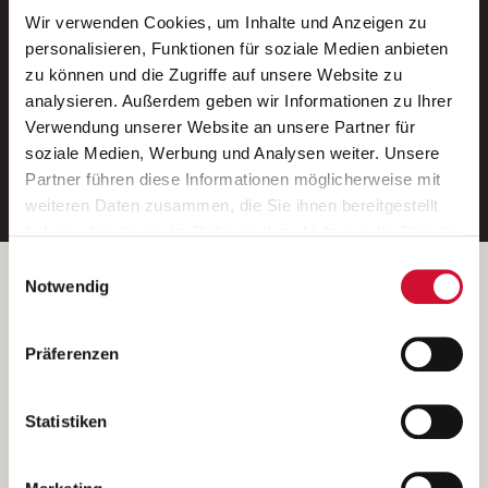
Wir verwenden Cookies, um Inhalte und Anzeigen zu
Neue Stellen per E-Mail.
personalisieren, Funktionen für soziale Medien anbieten
zu können und die Zugriffe auf unsere Website zu
Ein kostenloser Service von AWO
analysieren. Außerdem geben wir Informationen zu Ihrer
Jobs.
Verwendung unserer Website an unsere Partner für
soziale Medien, Werbung und Analysen weiter. Unsere
E-Mail-Adresse eintragen
Partner führen diese Informationen möglicherweise mit
weiteren Daten zusammen, die Sie ihnen bereitgestellt
haben oder die sie im Rahmen Ihrer Nutzung der Dienste
gesammelt haben.
Einwilligungsauswahl
Wenn Sie auf „Cookies zulassen“ klicken, so stimmen
Betreiber der Webseite
Notwendig
Sie der Speicherung sämtlicher Cookies zu. Sie können
Garitz Bewirtschaftungsbetriebe GmbH
Ihre Einwilligung selbstverständlich jederzeit widerrufen,
Kantstraße 45a
Präferenzen
indem Sie die Cookie-Einstellungen aufrufen und diese
97074 Würzburg
abändern. Weitere Informationen finden Sie in
(Ein Tochterunternehmen des AWO Bezirksverbandes Unterfranken
unserer
Datenschutzerklärung
.
Statistiken
e.V.)
Bitte senden Sie an diese Anschrift keine Bewerbungen.