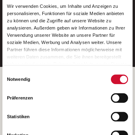
Wir verwenden Cookies, um Inhalte und Anzeigen zu
Neue Stellen per E-Mail.
personalisieren, Funktionen für soziale Medien anbieten
zu können und die Zugriffe auf unsere Website zu
Ein kostenloser Service von AWO
analysieren. Außerdem geben wir Informationen zu Ihrer
Jobs.
Verwendung unserer Website an unsere Partner für
soziale Medien, Werbung und Analysen weiter. Unsere
E-Mail-Adresse eintragen
Partner führen diese Informationen möglicherweise mit
weiteren Daten zusammen, die Sie ihnen bereitgestellt
haben oder die sie im Rahmen Ihrer Nutzung der Dienste
gesammelt haben.
Einwilligungsauswahl
Wenn Sie auf „Cookies zulassen“ klicken, so stimmen
Betreiber der Webseite
Notwendig
Sie der Speicherung sämtlicher Cookies zu. Sie können
Garitz Bewirtschaftungsbetriebe GmbH
Ihre Einwilligung selbstverständlich jederzeit widerrufen,
Kantstraße 45a
Präferenzen
indem Sie die Cookie-Einstellungen aufrufen und diese
97074 Würzburg
abändern. Weitere Informationen finden Sie in
(Ein Tochterunternehmen des AWO Bezirksverbandes Unterfranken
unserer
Datenschutzerklärung
.
Statistiken
e.V.)
Bitte senden Sie an diese Anschrift keine Bewerbungen.