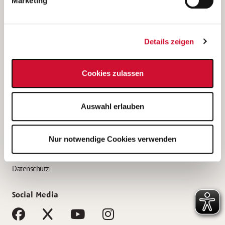
Marketing
Bewerbungstipps
Bewerbung als Altenpfleger*in
Details zeigen
Bewerbung als Krankenpfleger*in
Bewerbung als Altenpflegehelfer*in
Cookies zulassen
Bewerbung als Erzieher*in
Service
Auswahl erlauben
AWO Gliederungen nach Bundesland
Stellenangebote nach Bundesländern
Nur notwendige Cookies verwenden
Sitemap
Impressum
Datenschutz
Social Media