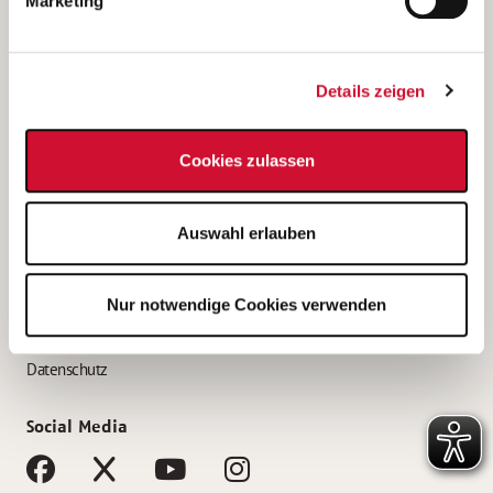
Marketing
Bewerbungstipps
Bewerbung als Altenpfleger*in
Details zeigen
Bewerbung als Krankenpfleger*in
Bewerbung als Altenpflegehelfer*in
Cookies zulassen
Bewerbung als Erzieher*in
Service
Auswahl erlauben
AWO Gliederungen nach Bundesland
Stellenangebote nach Bundesländern
Nur notwendige Cookies verwenden
Sitemap
Impressum
Datenschutz
Social Media