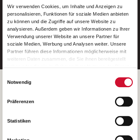
Wir verwenden Cookies, um Inhalte und Anzeigen zu
Neue Stellen per E-Mail.
personalisieren, Funktionen für soziale Medien anbieten
zu können und die Zugriffe auf unsere Website zu
Ein kostenloser Service von AWO
analysieren. Außerdem geben wir Informationen zu Ihrer
Jobs.
Verwendung unserer Website an unsere Partner für
soziale Medien, Werbung und Analysen weiter. Unsere
E-Mail-Adresse eintragen
Partner führen diese Informationen möglicherweise mit
weiteren Daten zusammen, die Sie ihnen bereitgestellt
haben oder die sie im Rahmen Ihrer Nutzung der Dienste
gesammelt haben.
Einwilligungsauswahl
Wenn Sie auf „Cookies zulassen“ klicken, so stimmen
Betreiber der Webseite
Notwendig
Sie der Speicherung sämtlicher Cookies zu. Sie können
Garitz Bewirtschaftungsbetriebe GmbH
Ihre Einwilligung selbstverständlich jederzeit widerrufen,
Kantstraße 45a
Präferenzen
indem Sie die Cookie-Einstellungen aufrufen und diese
97074 Würzburg
abändern. Weitere Informationen finden Sie in
(Ein Tochterunternehmen des AWO Bezirksverbandes Unterfranken
unserer
Datenschutzerklärung
.
Statistiken
e.V.)
Bitte senden Sie an diese Anschrift keine Bewerbungen.