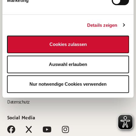
Marketing
Bewerbungstipps
Bewerbung als Altenpfleger*in
Details zeigen
Bewerbung als Krankenpfleger*in
Bewerbung als Altenpflegehelfer*in
Cookies zulassen
Bewerbung als Erzieher*in
Service
Auswahl erlauben
AWO Gliederungen nach Bundesland
Stellenangebote nach Bundesländern
Nur notwendige Cookies verwenden
Sitemap
Impressum
Datenschutz
Social Media