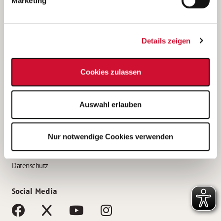
Marketing
Bewerbungstipps
Bewerbung als Altenpfleger*in
Details zeigen
Bewerbung als Krankenpfleger*in
Bewerbung als Altenpflegehelfer*in
Cookies zulassen
Bewerbung als Erzieher*in
Service
Auswahl erlauben
AWO Gliederungen nach Bundesland
Stellenangebote nach Bundesländern
Nur notwendige Cookies verwenden
Sitemap
Impressum
Datenschutz
Social Media