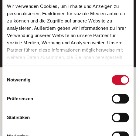
Wir verwenden Cookies, um Inhalte und Anzeigen zu
Neue Stellen per E-Mail.
personalisieren, Funktionen für soziale Medien anbieten
zu können und die Zugriffe auf unsere Website zu
Ein kostenloser Service von AWO
analysieren. Außerdem geben wir Informationen zu Ihrer
Jobs.
Verwendung unserer Website an unsere Partner für
soziale Medien, Werbung und Analysen weiter. Unsere
E-Mail-Adresse eintragen
Partner führen diese Informationen möglicherweise mit
weiteren Daten zusammen, die Sie ihnen bereitgestellt
haben oder die sie im Rahmen Ihrer Nutzung der Dienste
gesammelt haben.
Einwilligungsauswahl
Wenn Sie auf „Cookies zulassen“ klicken, so stimmen
Betreiber der Webseite
Notwendig
Sie der Speicherung sämtlicher Cookies zu. Sie können
Garitz Bewirtschaftungsbetriebe GmbH
Ihre Einwilligung selbstverständlich jederzeit widerrufen,
Kantstraße 45a
Präferenzen
indem Sie die Cookie-Einstellungen aufrufen und diese
97074 Würzburg
abändern. Weitere Informationen finden Sie in
(Ein Tochterunternehmen des AWO Bezirksverbandes Unterfranken
unserer
Datenschutzerklärung
.
Statistiken
e.V.)
Bitte senden Sie an diese Anschrift keine Bewerbungen.