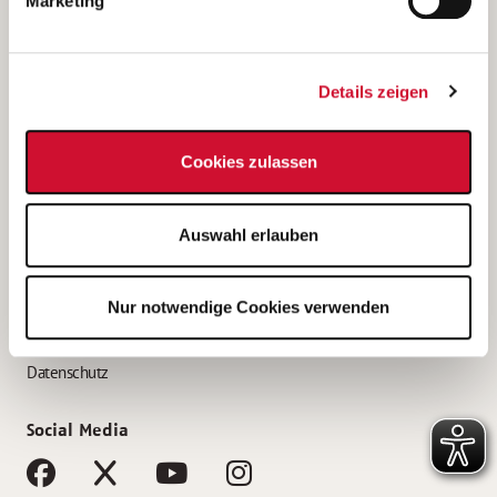
Marketing
Bewerbungstipps
Bewerbung als Altenpfleger*in
Details zeigen
Bewerbung als Krankenpfleger*in
Bewerbung als Altenpflegehelfer*in
Cookies zulassen
Bewerbung als Erzieher*in
Service
Auswahl erlauben
AWO Gliederungen nach Bundesland
Stellenangebote nach Bundesländern
Nur notwendige Cookies verwenden
Sitemap
Impressum
Datenschutz
Social Media