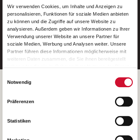
Wir verwenden Cookies, um Inhalte und Anzeigen zu
Neue Stellen per E-Mail.
personalisieren, Funktionen für soziale Medien anbieten
zu können und die Zugriffe auf unsere Website zu
Ein kostenloser Service von AWO
analysieren. Außerdem geben wir Informationen zu Ihrer
Jobs.
Verwendung unserer Website an unsere Partner für
soziale Medien, Werbung und Analysen weiter. Unsere
E-Mail-Adresse eintragen
Partner führen diese Informationen möglicherweise mit
weiteren Daten zusammen, die Sie ihnen bereitgestellt
haben oder die sie im Rahmen Ihrer Nutzung der Dienste
gesammelt haben.
Einwilligungsauswahl
Wenn Sie auf „Cookies zulassen“ klicken, so stimmen
Betreiber der Webseite
Notwendig
Sie der Speicherung sämtlicher Cookies zu. Sie können
Garitz Bewirtschaftungsbetriebe GmbH
Ihre Einwilligung selbstverständlich jederzeit widerrufen,
Kantstraße 45a
Präferenzen
indem Sie die Cookie-Einstellungen aufrufen und diese
97074 Würzburg
abändern. Weitere Informationen finden Sie in
(Ein Tochterunternehmen des AWO Bezirksverbandes Unterfranken
unserer
Datenschutzerklärung
.
Statistiken
e.V.)
Bitte senden Sie an diese Anschrift keine Bewerbungen.