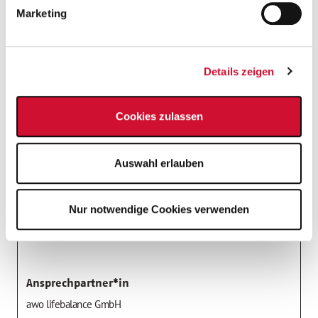
Marketing
Job-Details
Nummer:
176019
Details zeigen
Privathaushalt
Cookies zulassen
Frankfurt
,
60489
Frankfurt am Main
Hessen
Auswahl erlauben
01.06.2026
Honorartätigkeit
Nur notwendige Cookies verwenden
Minijob
Ansprechpartner*in
awo lifebalance GmbH