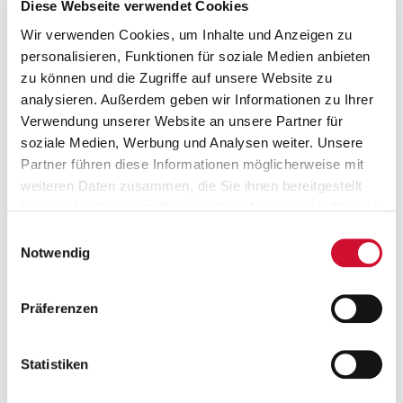
Diese Webseite verwendet Cookies
Wir verwenden Cookies, um Inhalte und Anzeigen zu
Erzieher*in
personalisieren, Funktionen für soziale Medien anbieten
Betreuungskraft
zu können und die Zugriffe auf unsere Website zu
Tagesmutter*Tagesvater
analysieren. Außerdem geben wir Informationen zu Ihrer
Student*in der Kindheitspädagogik
Verwendung unserer Website an unsere Partner für
Student*in der Erziehungswissenschaften
soziale Medien, Werbung und Analysen weiter. Unsere
Einrichtungen für Kinder und Jugendliche
Partner führen diese Informationen möglicherweise mit
weiteren Daten zusammen, die Sie ihnen bereitgestellt
Arbeitgeber
haben oder die sie im Rahmen Ihrer Nutzung der Dienste
awo lifebalance GmbH
gesammelt haben.
Einwilligungsauswahl
Wenn Sie auf „Cookies zulassen“ klicken, so stimmen
Notwendig
Sie der Speicherung sämtlicher Cookies zu. Sie können
Ihre Einwilligung selbstverständlich jederzeit widerrufen,
Präferenzen
indem Sie die Cookie-Einstellungen aufrufen und diese
abändern. Weitere Informationen finden Sie in
unserer
Datenschutzerklärung
.
Statistiken