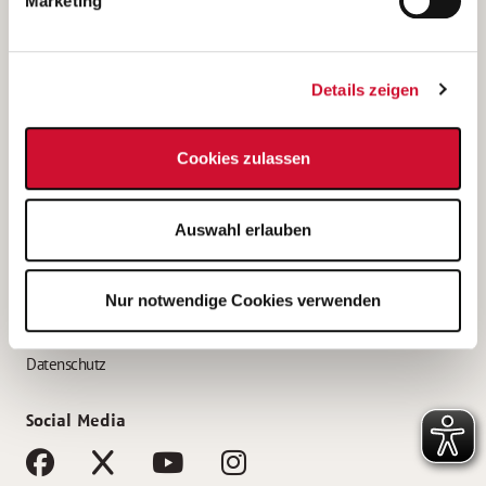
Marketing
Bewerbungstipps
Bewerbung als Altenpfleger*in
Details zeigen
Bewerbung als Krankenpfleger*in
Bewerbung als Altenpflegehelfer*in
Cookies zulassen
Bewerbung als Erzieher*in
Service
Auswahl erlauben
AWO Gliederungen nach Bundesland
Stellenangebote nach Bundesländern
Nur notwendige Cookies verwenden
Sitemap
Impressum
Datenschutz
Social Media