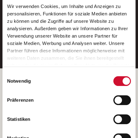
Wir verwenden Cookies, um Inhalte und Anzeigen zu
Neue Stellen per E-Mail.
personalisieren, Funktionen für soziale Medien anbieten
zu können und die Zugriffe auf unsere Website zu
Ein kostenloser Service von AWO
analysieren. Außerdem geben wir Informationen zu Ihrer
Jobs.
Verwendung unserer Website an unsere Partner für
soziale Medien, Werbung und Analysen weiter. Unsere
E-Mail-Adresse eintragen
Partner führen diese Informationen möglicherweise mit
weiteren Daten zusammen, die Sie ihnen bereitgestellt
haben oder die sie im Rahmen Ihrer Nutzung der Dienste
gesammelt haben.
Einwilligungsauswahl
Wenn Sie auf „Cookies zulassen“ klicken, so stimmen
Betreiber der Webseite
Notwendig
Sie der Speicherung sämtlicher Cookies zu. Sie können
Garitz Bewirtschaftungsbetriebe GmbH
Ihre Einwilligung selbstverständlich jederzeit widerrufen,
Kantstraße 45a
Präferenzen
indem Sie die Cookie-Einstellungen aufrufen und diese
97074 Würzburg
abändern. Weitere Informationen finden Sie in
(Ein Tochterunternehmen des AWO Bezirksverbandes Unterfranken
unserer
Datenschutzerklärung
.
Statistiken
e.V.)
Bitte senden Sie an diese Anschrift keine Bewerbungen.