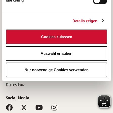
Marketing
Bewerbungstipps
Bewerbung als Altenpfleger*in
Details zeigen
Bewerbung als Krankenpfleger*in
Bewerbung als Altenpflegehelfer*in
Cookies zulassen
Bewerbung als Erzieher*in
Service
Auswahl erlauben
AWO Gliederungen nach Bundesland
Stellenangebote nach Bundesländern
Nur notwendige Cookies verwenden
Sitemap
Impressum
Datenschutz
Social Media