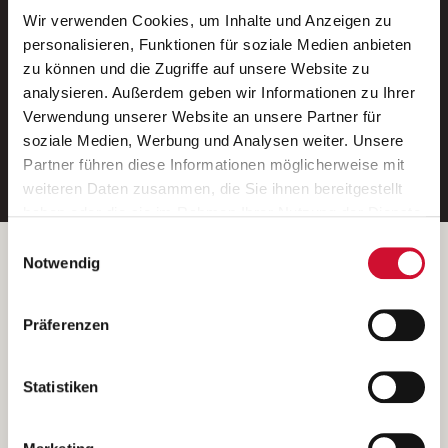
Wir verwenden Cookies, um Inhalte und Anzeigen zu
Neue Stellen per E-Mail.
personalisieren, Funktionen für soziale Medien anbieten
zu können und die Zugriffe auf unsere Website zu
Ein kostenloser Service von AWO
analysieren. Außerdem geben wir Informationen zu Ihrer
Jobs.
Verwendung unserer Website an unsere Partner für
soziale Medien, Werbung und Analysen weiter. Unsere
E-Mail-Adresse eintragen
Partner führen diese Informationen möglicherweise mit
weiteren Daten zusammen, die Sie ihnen bereitgestellt
haben oder die sie im Rahmen Ihrer Nutzung der Dienste
gesammelt haben.
Einwilligungsauswahl
Wenn Sie auf „Cookies zulassen“ klicken, so stimmen
Betreiber der Webseite
Notwendig
Sie der Speicherung sämtlicher Cookies zu. Sie können
Garitz Bewirtschaftungsbetriebe GmbH
Ihre Einwilligung selbstverständlich jederzeit widerrufen,
Kantstraße 45a
Präferenzen
indem Sie die Cookie-Einstellungen aufrufen und diese
97074 Würzburg
abändern. Weitere Informationen finden Sie in
(Ein Tochterunternehmen des AWO Bezirksverbandes Unterfranken
unserer
Datenschutzerklärung
.
Statistiken
e.V.)
Bitte senden Sie an diese Anschrift keine Bewerbungen.