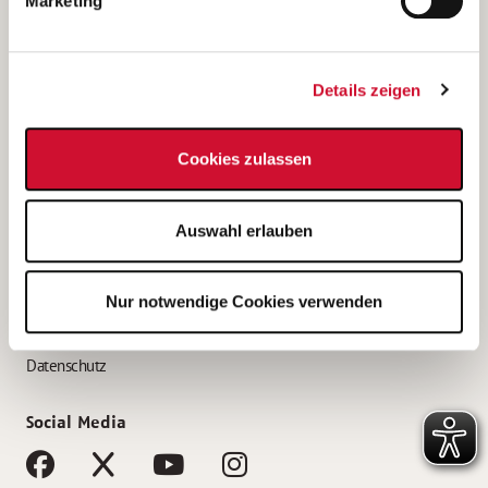
Marketing
Bewerbungstipps
Bewerbung als Altenpfleger*in
Details zeigen
Bewerbung als Krankenpfleger*in
Bewerbung als Altenpflegehelfer*in
Cookies zulassen
Bewerbung als Erzieher*in
Service
Auswahl erlauben
AWO Gliederungen nach Bundesland
Stellenangebote nach Bundesländern
Nur notwendige Cookies verwenden
Sitemap
Impressum
Datenschutz
Social Media