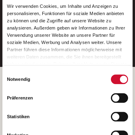
Wir verwenden Cookies, um Inhalte und Anzeigen zu
Neue Stellen per E-Mail.
personalisieren, Funktionen für soziale Medien anbieten
zu können und die Zugriffe auf unsere Website zu
Ein kostenloser Service von AWO
analysieren. Außerdem geben wir Informationen zu Ihrer
Jobs.
Verwendung unserer Website an unsere Partner für
soziale Medien, Werbung und Analysen weiter. Unsere
E-Mail-Adresse eintragen
Partner führen diese Informationen möglicherweise mit
weiteren Daten zusammen, die Sie ihnen bereitgestellt
haben oder die sie im Rahmen Ihrer Nutzung der Dienste
gesammelt haben.
Einwilligungsauswahl
Wenn Sie auf „Cookies zulassen“ klicken, so stimmen
Betreiber der Webseite
Notwendig
Sie der Speicherung sämtlicher Cookies zu. Sie können
Garitz Bewirtschaftungsbetriebe GmbH
Ihre Einwilligung selbstverständlich jederzeit widerrufen,
Kantstraße 45a
Präferenzen
indem Sie die Cookie-Einstellungen aufrufen und diese
97074 Würzburg
abändern. Weitere Informationen finden Sie in
(Ein Tochterunternehmen des AWO Bezirksverbandes Unterfranken
unserer
Datenschutzerklärung
.
Statistiken
e.V.)
Bitte senden Sie an diese Anschrift keine Bewerbungen.