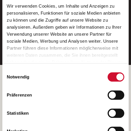
Wir verwenden Cookies, um Inhalte und Anzeigen zu
Neue Stellen per E-Mail.
personalisieren, Funktionen für soziale Medien anbieten
zu können und die Zugriffe auf unsere Website zu
Ein kostenloser Service von AWO
analysieren. Außerdem geben wir Informationen zu Ihrer
Jobs.
Verwendung unserer Website an unsere Partner für
soziale Medien, Werbung und Analysen weiter. Unsere
E-Mail-Adresse eintragen
Partner führen diese Informationen möglicherweise mit
weiteren Daten zusammen, die Sie ihnen bereitgestellt
haben oder die sie im Rahmen Ihrer Nutzung der Dienste
gesammelt haben.
Einwilligungsauswahl
Wenn Sie auf „Cookies zulassen“ klicken, so stimmen
Betreiber der Webseite
Notwendig
Sie der Speicherung sämtlicher Cookies zu. Sie können
Garitz Bewirtschaftungsbetriebe GmbH
Ihre Einwilligung selbstverständlich jederzeit widerrufen,
Kantstraße 45a
Präferenzen
indem Sie die Cookie-Einstellungen aufrufen und diese
97074 Würzburg
abändern. Weitere Informationen finden Sie in
(Ein Tochterunternehmen des AWO Bezirksverbandes Unterfranken
unserer
Datenschutzerklärung
.
Statistiken
e.V.)
Bitte senden Sie an diese Anschrift keine Bewerbungen.