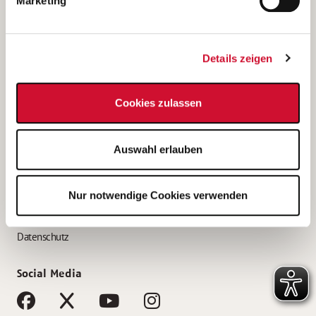
Marketing
Bewerbungstipps
Bewerbung als Altenpfleger*in
Details zeigen
Bewerbung als Krankenpfleger*in
Bewerbung als Altenpflegehelfer*in
Cookies zulassen
Bewerbung als Erzieher*in
Service
Auswahl erlauben
AWO Gliederungen nach Bundesland
Stellenangebote nach Bundesländern
Nur notwendige Cookies verwenden
Sitemap
Impressum
Datenschutz
Social Media