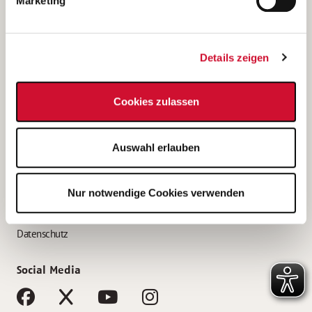
Marketing
Bewerbungstipps
Bewerbung als Altenpfleger*in
Details zeigen
Bewerbung als Krankenpfleger*in
Bewerbung als Altenpflegehelfer*in
Cookies zulassen
Bewerbung als Erzieher*in
Service
Auswahl erlauben
AWO Gliederungen nach Bundesland
Stellenangebote nach Bundesländern
Nur notwendige Cookies verwenden
Sitemap
Impressum
Datenschutz
Social Media