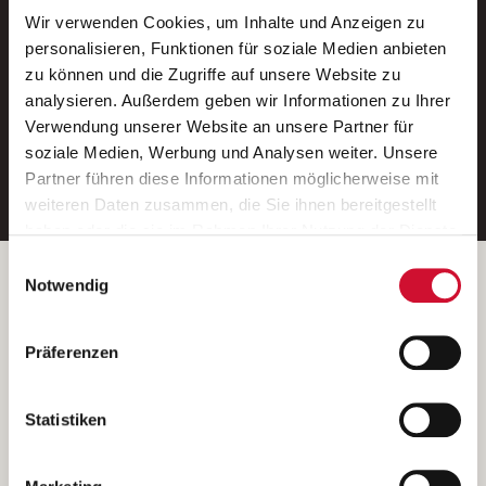
Wir verwenden Cookies, um Inhalte und Anzeigen zu
Neue Stellen per E-Mail.
personalisieren, Funktionen für soziale Medien anbieten
zu können und die Zugriffe auf unsere Website zu
Ein kostenloser Service von AWO
analysieren. Außerdem geben wir Informationen zu Ihrer
Jobs.
Verwendung unserer Website an unsere Partner für
soziale Medien, Werbung und Analysen weiter. Unsere
E-Mail-Adresse eintragen
Partner führen diese Informationen möglicherweise mit
weiteren Daten zusammen, die Sie ihnen bereitgestellt
haben oder die sie im Rahmen Ihrer Nutzung der Dienste
gesammelt haben.
Einwilligungsauswahl
Wenn Sie auf „Cookies zulassen“ klicken, so stimmen
Betreiber der Webseite
Notwendig
Sie der Speicherung sämtlicher Cookies zu. Sie können
Garitz Bewirtschaftungsbetriebe GmbH
Ihre Einwilligung selbstverständlich jederzeit widerrufen,
Kantstraße 45a
Präferenzen
indem Sie die Cookie-Einstellungen aufrufen und diese
97074 Würzburg
abändern. Weitere Informationen finden Sie in
(Ein Tochterunternehmen des AWO Bezirksverbandes Unterfranken
unserer
Datenschutzerklärung
.
Statistiken
e.V.)
Bitte senden Sie an diese Anschrift keine Bewerbungen.