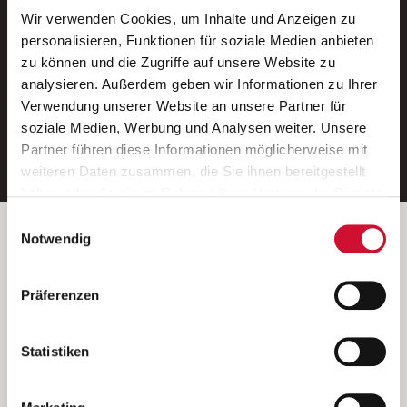
Wir verwenden Cookies, um Inhalte und Anzeigen zu
Neue Stellen per E-Mail.
personalisieren, Funktionen für soziale Medien anbieten
zu können und die Zugriffe auf unsere Website zu
Ein kostenloser Service von AWO
analysieren. Außerdem geben wir Informationen zu Ihrer
Jobs.
Verwendung unserer Website an unsere Partner für
soziale Medien, Werbung und Analysen weiter. Unsere
E-Mail-Adresse eintragen
Partner führen diese Informationen möglicherweise mit
weiteren Daten zusammen, die Sie ihnen bereitgestellt
haben oder die sie im Rahmen Ihrer Nutzung der Dienste
gesammelt haben.
Einwilligungsauswahl
Wenn Sie auf „Cookies zulassen“ klicken, so stimmen
Betreiber der Webseite
Notwendig
Sie der Speicherung sämtlicher Cookies zu. Sie können
Garitz Bewirtschaftungsbetriebe GmbH
Ihre Einwilligung selbstverständlich jederzeit widerrufen,
Kantstraße 45a
Präferenzen
indem Sie die Cookie-Einstellungen aufrufen und diese
97074 Würzburg
abändern. Weitere Informationen finden Sie in
(Ein Tochterunternehmen des AWO Bezirksverbandes Unterfranken
unserer
Datenschutzerklärung
.
Statistiken
e.V.)
Bitte senden Sie an diese Anschrift keine Bewerbungen.