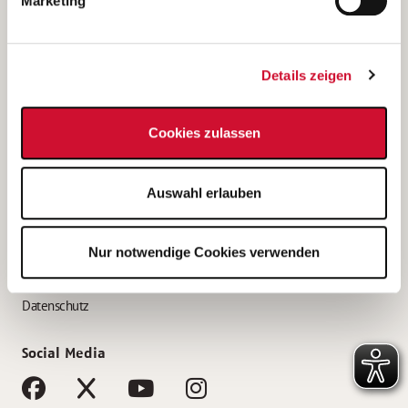
Marketing
Bewerbungstipps
Bewerbung als Altenpfleger*in
Details zeigen
Bewerbung als Krankenpfleger*in
Bewerbung als Altenpflegehelfer*in
Cookies zulassen
Bewerbung als Erzieher*in
Service
Auswahl erlauben
AWO Gliederungen nach Bundesland
Stellenangebote nach Bundesländern
Nur notwendige Cookies verwenden
Sitemap
Impressum
Datenschutz
Social Media