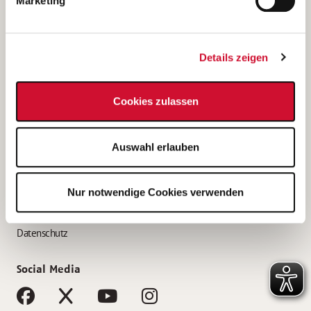
Marketing
Bewerbungstipps
Bewerbung als Altenpfleger*in
Details zeigen
Bewerbung als Krankenpfleger*in
Bewerbung als Altenpflegehelfer*in
Cookies zulassen
Bewerbung als Erzieher*in
Service
Auswahl erlauben
AWO Gliederungen nach Bundesland
Stellenangebote nach Bundesländern
Nur notwendige Cookies verwenden
Sitemap
Impressum
Datenschutz
Social Media