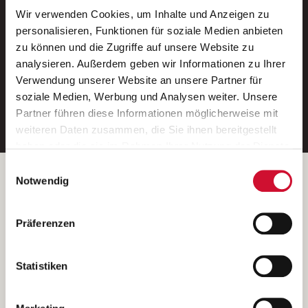
Wir verwenden Cookies, um Inhalte und Anzeigen zu
Neue Stellen per E-Mail.
personalisieren, Funktionen für soziale Medien anbieten
zu können und die Zugriffe auf unsere Website zu
Ein kostenloser Service von AWO
analysieren. Außerdem geben wir Informationen zu Ihrer
Jobs.
Verwendung unserer Website an unsere Partner für
soziale Medien, Werbung und Analysen weiter. Unsere
E-Mail-Adresse eintragen
Partner führen diese Informationen möglicherweise mit
weiteren Daten zusammen, die Sie ihnen bereitgestellt
haben oder die sie im Rahmen Ihrer Nutzung der Dienste
gesammelt haben.
Einwilligungsauswahl
Wenn Sie auf „Cookies zulassen“ klicken, so stimmen
Betreiber der Webseite
Notwendig
Sie der Speicherung sämtlicher Cookies zu. Sie können
Garitz Bewirtschaftungsbetriebe GmbH
Ihre Einwilligung selbstverständlich jederzeit widerrufen,
Kantstraße 45a
Präferenzen
indem Sie die Cookie-Einstellungen aufrufen und diese
97074 Würzburg
abändern. Weitere Informationen finden Sie in
(Ein Tochterunternehmen des AWO Bezirksverbandes Unterfranken
unserer
Datenschutzerklärung
.
Statistiken
e.V.)
Bitte senden Sie an diese Anschrift keine Bewerbungen.