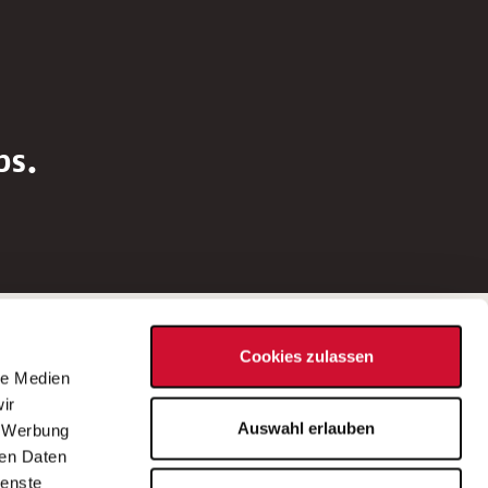
bs.
Social Media
Cookies zulassen
d
le Medien
rn
ir
Bei Fragen zu einer Stellenausschreibung
Auswahl erlauben
, Werbung
wenden Sie sich bitte an die*den in der
ren Daten
Stellenausschreibung genannte*n
ienste