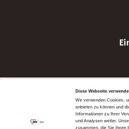
Ei
Betreiber der Webseite
Bewerbun
Diese Webseite verwende
Garitz Bewirtschaftungsbetriebe GmbH
Bewerbung a
Wir verwenden Cookies, um
Kantstraße 45a
Bewerbung a
anbieten zu können und di
97074 Würzburg
Bewerbung a
Informationen zu Ihrer Ve
(Ein Tochterunternehmen des AWO
Bewerbung a
und Analysen weiter. Unse
Bezirksverbandes Unterfranken e.V.)
zusammen, die Sie ihnen b