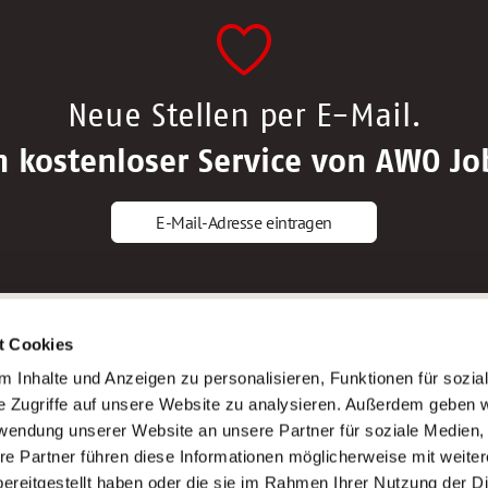
Neue Stellen per E-Mail.
n kostenloser Service von AWO Jo
E-Mail-Adresse eintragen
gstipps
Service
t Cookies
ls Altenpfleger*in
AWO Gliederungen nach Bundeslan
 Inhalte und Anzeigen zu personalisieren, Funktionen für sozia
ls Krankenpfleger*in
Stellenangebote nach Bundeslände
e Zugriffe auf unsere Website zu analysieren. Außerdem geben w
ls Altenpflegehelfer*in
Sitemap
rwendung unserer Website an unsere Partner für soziale Medien
ls Erzieher*in
Impressum
re Partner führen diese Informationen möglicherweise mit weite
Datenschutz
ereitgestellt haben oder die sie im Rahmen Ihrer Nutzung der D