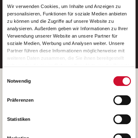
Wir verwenden Cookies, um Inhalte und Anzeigen zu
Neue Stellen per E-Mail.
personalisieren, Funktionen für soziale Medien anbieten
zu können und die Zugriffe auf unsere Website zu
Ein kostenloser Service von AWO
analysieren. Außerdem geben wir Informationen zu Ihrer
Jobs.
Verwendung unserer Website an unsere Partner für
soziale Medien, Werbung und Analysen weiter. Unsere
E-Mail-Adresse eintragen
Partner führen diese Informationen möglicherweise mit
weiteren Daten zusammen, die Sie ihnen bereitgestellt
haben oder die sie im Rahmen Ihrer Nutzung der Dienste
gesammelt haben.
Einwilligungsauswahl
Wenn Sie auf „Cookies zulassen“ klicken, so stimmen
Betreiber der Webseite
Notwendig
Sie der Speicherung sämtlicher Cookies zu. Sie können
Garitz Bewirtschaftungsbetriebe GmbH
Ihre Einwilligung selbstverständlich jederzeit widerrufen,
Kantstraße 45a
Präferenzen
indem Sie die Cookie-Einstellungen aufrufen und diese
97074 Würzburg
abändern. Weitere Informationen finden Sie in
(Ein Tochterunternehmen des AWO Bezirksverbandes Unterfranken
unserer
Datenschutzerklärung
.
Statistiken
e.V.)
Bitte senden Sie an diese Anschrift keine Bewerbungen.