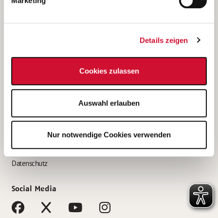
Marketing
Bewerbungstipps
Bewerbung als Altenpfleger*in
Details zeigen
Bewerbung als Krankenpfleger*in
Bewerbung als Altenpflegehelfer*in
Cookies zulassen
Bewerbung als Erzieher*in
Service
Auswahl erlauben
AWO Gliederungen nach Bundesland
Stellenangebote nach Bundesländern
Nur notwendige Cookies verwenden
Sitemap
Impressum
Datenschutz
Social Media