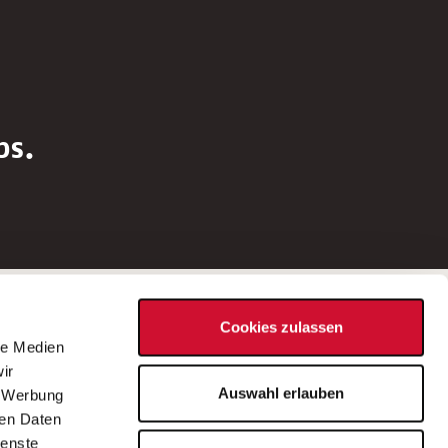
bs.
Social Media
Cookies zulassen
d
le Medien
rn
ir
Bei Fragen zu einer Stellenausschreibung
Auswahl erlauben
, Werbung
wenden Sie sich bitte an die*den in der
ren Daten
Stellenausschreibung genannte*n
ienste