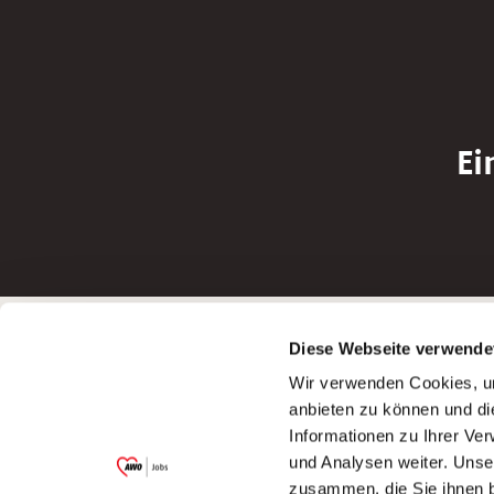
Ei
Betreiber der Webseite
Bewerbun
Diese Webseite verwende
Garitz Bewirtschaftungsbetriebe GmbH
Bewerbung a
Wir verwenden Cookies, um
Kantstraße 45a
Bewerbung a
anbieten zu können und di
97074 Würzburg
Bewerbung a
Informationen zu Ihrer Ve
(Ein Tochterunternehmen des AWO
Bewerbung a
und Analysen weiter. Unse
Bezirksverbandes Unterfranken e.V.)
zusammen, die Sie ihnen b