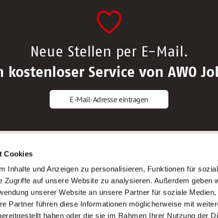
Neue Stellen per E-Mail.
n kostenloser Service von AWO Jo
E-Mail-Adresse eintragen
gstipps
Service
t Cookies
ls Altenpfleger*in
AWO Gliederungen nach Bundeslan
 Inhalte und Anzeigen zu personalisieren, Funktionen für sozia
ls Krankenpfleger*in
Stellenangebote nach Bundeslände
e Zugriffe auf unsere Website zu analysieren. Außerdem geben w
ls Altenpflegehelfer*in
Sitemap
rwendung unserer Website an unsere Partner für soziale Medien
ls Erzieher*in
Impressum
re Partner führen diese Informationen möglicherweise mit weite
Datenschutz
ereitgestellt haben oder die sie im Rahmen Ihrer Nutzung der D