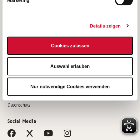
Marketing
Bewerbungstipps
Bewerbung als Altenpfleger*in
Details zeigen
Bewerbung als Krankenpfleger*in
Bewerbung als Altenpflegehelfer*in
Cookies zulassen
Bewerbung als Erzieher*in
Service
Auswahl erlauben
AWO Gliederungen nach Bundesland
Stellenangebote nach Bundesländern
Nur notwendige Cookies verwenden
Sitemap
Impressum
Datenschutz
Social Media