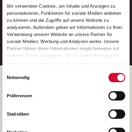
Wir verwenden Cookies, um Inhalte und Anzeigen zu
Neue Stellen per E-Mail.
personalisieren, Funktionen für soziale Medien anbieten
zu können und die Zugriffe auf unsere Website zu
Ein kostenloser Service von AWO
analysieren. Außerdem geben wir Informationen zu Ihrer
Jobs.
Verwendung unserer Website an unsere Partner für
soziale Medien, Werbung und Analysen weiter. Unsere
E-Mail-Adresse eintragen
Partner führen diese Informationen möglicherweise mit
weiteren Daten zusammen, die Sie ihnen bereitgestellt
haben oder die sie im Rahmen Ihrer Nutzung der Dienste
gesammelt haben.
Einwilligungsauswahl
Wenn Sie auf „Cookies zulassen“ klicken, so stimmen
Betreiber der Webseite
Notwendig
Sie der Speicherung sämtlicher Cookies zu. Sie können
Garitz Bewirtschaftungsbetriebe GmbH
Ihre Einwilligung selbstverständlich jederzeit widerrufen,
Kantstraße 45a
Präferenzen
indem Sie die Cookie-Einstellungen aufrufen und diese
97074 Würzburg
abändern. Weitere Informationen finden Sie in
(Ein Tochterunternehmen des AWO Bezirksverbandes Unterfranken
unserer
Datenschutzerklärung
.
Statistiken
e.V.)
Bitte senden Sie an diese Anschrift keine Bewerbungen.