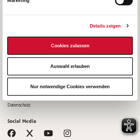
Marketing
Bewerbungstipps
Bewerbung als Altenpfleger*in
Details zeigen
Bewerbung als Krankenpfleger*in
Bewerbung als Altenpflegehelfer*in
Cookies zulassen
Bewerbung als Erzieher*in
Service
Auswahl erlauben
AWO Gliederungen nach Bundesland
Stellenangebote nach Bundesländern
Nur notwendige Cookies verwenden
Sitemap
Impressum
Datenschutz
Social Media