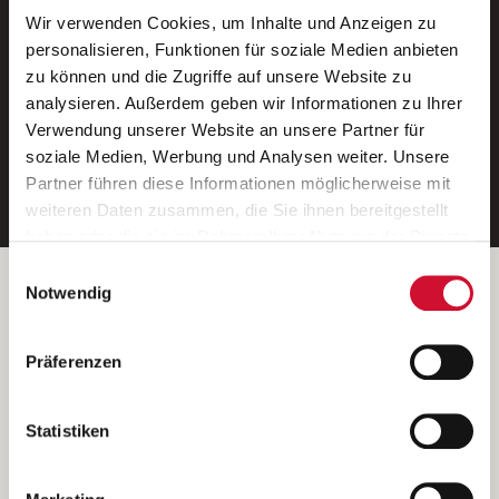
Wir verwenden Cookies, um Inhalte und Anzeigen zu
Neue Stellen per E-Mail.
personalisieren, Funktionen für soziale Medien anbieten
zu können und die Zugriffe auf unsere Website zu
Ein kostenloser Service von AWO
analysieren. Außerdem geben wir Informationen zu Ihrer
Jobs.
Verwendung unserer Website an unsere Partner für
soziale Medien, Werbung und Analysen weiter. Unsere
E-Mail-Adresse eintragen
Partner führen diese Informationen möglicherweise mit
weiteren Daten zusammen, die Sie ihnen bereitgestellt
haben oder die sie im Rahmen Ihrer Nutzung der Dienste
gesammelt haben.
Einwilligungsauswahl
Wenn Sie auf „Cookies zulassen“ klicken, so stimmen
Betreiber der Webseite
Notwendig
Sie der Speicherung sämtlicher Cookies zu. Sie können
Garitz Bewirtschaftungsbetriebe GmbH
Ihre Einwilligung selbstverständlich jederzeit widerrufen,
Kantstraße 45a
Präferenzen
indem Sie die Cookie-Einstellungen aufrufen und diese
97074 Würzburg
abändern. Weitere Informationen finden Sie in
(Ein Tochterunternehmen des AWO Bezirksverbandes Unterfranken
unserer
Datenschutzerklärung
.
Statistiken
e.V.)
Bitte senden Sie an diese Anschrift keine Bewerbungen.