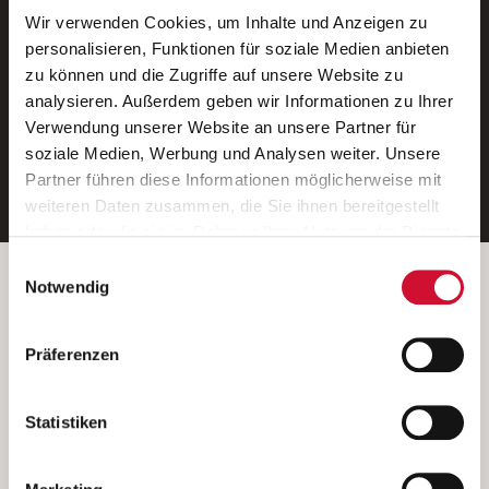
Wir verwenden Cookies, um Inhalte und Anzeigen zu
Neue Stellen per E-Mail.
personalisieren, Funktionen für soziale Medien anbieten
zu können und die Zugriffe auf unsere Website zu
Ein kostenloser Service von AWO
analysieren. Außerdem geben wir Informationen zu Ihrer
Jobs.
Verwendung unserer Website an unsere Partner für
soziale Medien, Werbung und Analysen weiter. Unsere
E-Mail-Adresse eintragen
Partner führen diese Informationen möglicherweise mit
weiteren Daten zusammen, die Sie ihnen bereitgestellt
haben oder die sie im Rahmen Ihrer Nutzung der Dienste
gesammelt haben.
Einwilligungsauswahl
Wenn Sie auf „Cookies zulassen“ klicken, so stimmen
Betreiber der Webseite
Notwendig
Sie der Speicherung sämtlicher Cookies zu. Sie können
Garitz Bewirtschaftungsbetriebe GmbH
Ihre Einwilligung selbstverständlich jederzeit widerrufen,
Kantstraße 45a
Präferenzen
indem Sie die Cookie-Einstellungen aufrufen und diese
97074 Würzburg
abändern. Weitere Informationen finden Sie in
(Ein Tochterunternehmen des AWO Bezirksverbandes Unterfranken
unserer
Datenschutzerklärung
.
Statistiken
e.V.)
Bitte senden Sie an diese Anschrift keine Bewerbungen.