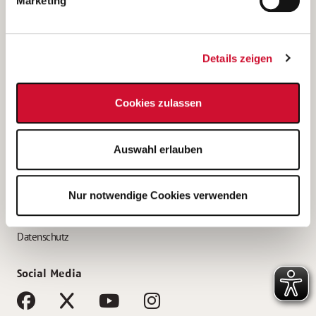
Marketing
Bewerbungstipps
Bewerbung als Altenpfleger*in
Details zeigen
Bewerbung als Krankenpfleger*in
Bewerbung als Altenpflegehelfer*in
Cookies zulassen
Bewerbung als Erzieher*in
Service
Auswahl erlauben
AWO Gliederungen nach Bundesland
Stellenangebote nach Bundesländern
Nur notwendige Cookies verwenden
Sitemap
Impressum
Datenschutz
Social Media