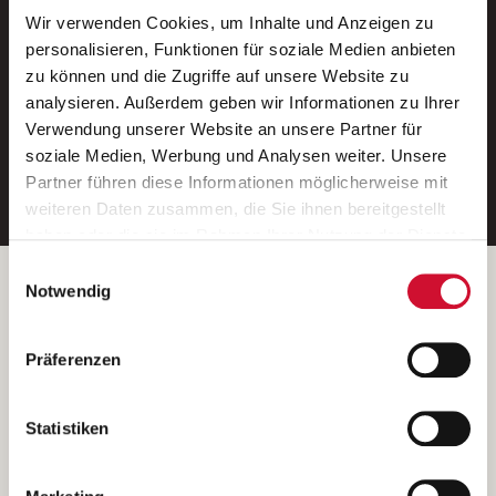
Wir verwenden Cookies, um Inhalte und Anzeigen zu
Neue Stellen per E-Mail.
personalisieren, Funktionen für soziale Medien anbieten
zu können und die Zugriffe auf unsere Website zu
Ein kostenloser Service von AWO
analysieren. Außerdem geben wir Informationen zu Ihrer
Jobs.
Verwendung unserer Website an unsere Partner für
soziale Medien, Werbung und Analysen weiter. Unsere
E-Mail-Adresse eintragen
Partner führen diese Informationen möglicherweise mit
weiteren Daten zusammen, die Sie ihnen bereitgestellt
haben oder die sie im Rahmen Ihrer Nutzung der Dienste
gesammelt haben.
Einwilligungsauswahl
Wenn Sie auf „Cookies zulassen“ klicken, so stimmen
Betreiber der Webseite
Notwendig
Sie der Speicherung sämtlicher Cookies zu. Sie können
Garitz Bewirtschaftungsbetriebe GmbH
Ihre Einwilligung selbstverständlich jederzeit widerrufen,
Kantstraße 45a
Präferenzen
indem Sie die Cookie-Einstellungen aufrufen und diese
97074 Würzburg
abändern. Weitere Informationen finden Sie in
(Ein Tochterunternehmen des AWO Bezirksverbandes Unterfranken
unserer
Datenschutzerklärung
.
Statistiken
e.V.)
Bitte senden Sie an diese Anschrift keine Bewerbungen.