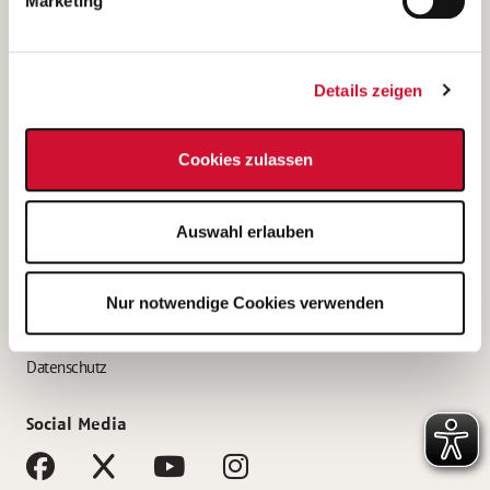
Marketing
Bewerbungstipps
Bewerbung als Altenpfleger*in
Details zeigen
Bewerbung als Krankenpfleger*in
Bewerbung als Altenpflegehelfer*in
Cookies zulassen
Bewerbung als Erzieher*in
Service
Auswahl erlauben
AWO Gliederungen nach Bundesland
Stellenangebote nach Bundesländern
Nur notwendige Cookies verwenden
Sitemap
Impressum
Datenschutz
Social Media