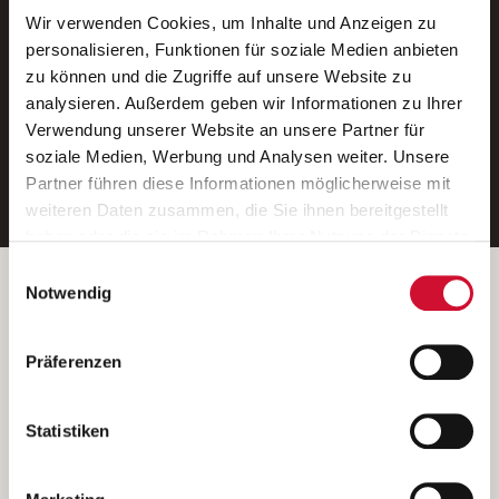
Wir verwenden Cookies, um Inhalte und Anzeigen zu
Neue Stellen per E-Mail.
personalisieren, Funktionen für soziale Medien anbieten
zu können und die Zugriffe auf unsere Website zu
Ein kostenloser Service von AWO
analysieren. Außerdem geben wir Informationen zu Ihrer
Jobs.
Verwendung unserer Website an unsere Partner für
soziale Medien, Werbung und Analysen weiter. Unsere
E-Mail-Adresse eintragen
Partner führen diese Informationen möglicherweise mit
weiteren Daten zusammen, die Sie ihnen bereitgestellt
haben oder die sie im Rahmen Ihrer Nutzung der Dienste
gesammelt haben.
Einwilligungsauswahl
Wenn Sie auf „Cookies zulassen“ klicken, so stimmen
Betreiber der Webseite
Notwendig
Sie der Speicherung sämtlicher Cookies zu. Sie können
Garitz Bewirtschaftungsbetriebe GmbH
Ihre Einwilligung selbstverständlich jederzeit widerrufen,
Kantstraße 45a
Präferenzen
indem Sie die Cookie-Einstellungen aufrufen und diese
97074 Würzburg
abändern. Weitere Informationen finden Sie in
(Ein Tochterunternehmen des AWO Bezirksverbandes Unterfranken
unserer
Datenschutzerklärung
.
Statistiken
e.V.)
Bitte senden Sie an diese Anschrift keine Bewerbungen.