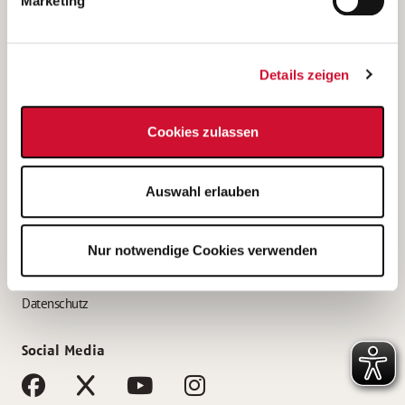
Marketing
Bewerbungstipps
Bewerbung als Altenpfleger*in
Details zeigen
Bewerbung als Krankenpfleger*in
Bewerbung als Altenpflegehelfer*in
Cookies zulassen
Bewerbung als Erzieher*in
Service
Auswahl erlauben
AWO Gliederungen nach Bundesland
Stellenangebote nach Bundesländern
Nur notwendige Cookies verwenden
Sitemap
Impressum
Datenschutz
Social Media