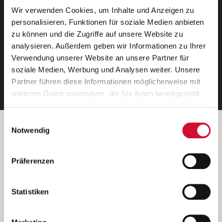
Wir verwenden Cookies, um Inhalte und Anzeigen zu
Neue Stellen per E-Mail.
personalisieren, Funktionen für soziale Medien anbieten
zu können und die Zugriffe auf unsere Website zu
Ein kostenloser Service von AWO
analysieren. Außerdem geben wir Informationen zu Ihrer
Jobs.
Verwendung unserer Website an unsere Partner für
soziale Medien, Werbung und Analysen weiter. Unsere
E-Mail-Adresse eintragen
Partner führen diese Informationen möglicherweise mit
weiteren Daten zusammen, die Sie ihnen bereitgestellt
haben oder die sie im Rahmen Ihrer Nutzung der Dienste
gesammelt haben.
Einwilligungsauswahl
Wenn Sie auf „Cookies zulassen“ klicken, so stimmen
Betreiber der Webseite
Notwendig
Sie der Speicherung sämtlicher Cookies zu. Sie können
Garitz Bewirtschaftungsbetriebe GmbH
Ihre Einwilligung selbstverständlich jederzeit widerrufen,
Kantstraße 45a
Präferenzen
indem Sie die Cookie-Einstellungen aufrufen und diese
97074 Würzburg
abändern. Weitere Informationen finden Sie in
(Ein Tochterunternehmen des AWO Bezirksverbandes Unterfranken
unserer
Datenschutzerklärung
.
Statistiken
e.V.)
Bitte senden Sie an diese Anschrift keine Bewerbungen.