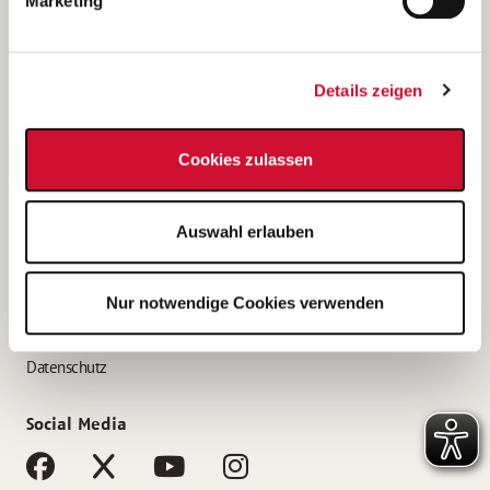
Marketing
Bewerbungstipps
Bewerbung als Altenpfleger*in
Details zeigen
Bewerbung als Krankenpfleger*in
Bewerbung als Altenpflegehelfer*in
Cookies zulassen
Bewerbung als Erzieher*in
Service
Auswahl erlauben
AWO Gliederungen nach Bundesland
Stellenangebote nach Bundesländern
Nur notwendige Cookies verwenden
Sitemap
Impressum
Datenschutz
Social Media