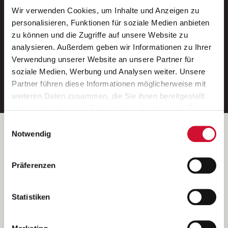
Wir verwenden Cookies, um Inhalte und Anzeigen zu
Neue Stellen per E-Mail.
personalisieren, Funktionen für soziale Medien anbieten
zu können und die Zugriffe auf unsere Website zu
Ein kostenloser Service von AWO
analysieren. Außerdem geben wir Informationen zu Ihrer
Jobs.
Verwendung unserer Website an unsere Partner für
soziale Medien, Werbung und Analysen weiter. Unsere
E-Mail-Adresse eintragen
Partner führen diese Informationen möglicherweise mit
weiteren Daten zusammen, die Sie ihnen bereitgestellt
haben oder die sie im Rahmen Ihrer Nutzung der Dienste
gesammelt haben.
Einwilligungsauswahl
Wenn Sie auf „Cookies zulassen“ klicken, so stimmen
Betreiber der Webseite
Notwendig
Sie der Speicherung sämtlicher Cookies zu. Sie können
Garitz Bewirtschaftungsbetriebe GmbH
Ihre Einwilligung selbstverständlich jederzeit widerrufen,
Kantstraße 45a
Präferenzen
indem Sie die Cookie-Einstellungen aufrufen und diese
97074 Würzburg
abändern. Weitere Informationen finden Sie in
(Ein Tochterunternehmen des AWO Bezirksverbandes Unterfranken
unserer
Datenschutzerklärung
.
Statistiken
e.V.)
Bitte senden Sie an diese Anschrift keine Bewerbungen.