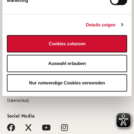
Marketing
Bewerbungstipps
Bewerbung als Altenpfleger*in
Details zeigen
Bewerbung als Krankenpfleger*in
Bewerbung als Altenpflegehelfer*in
Cookies zulassen
Bewerbung als Erzieher*in
Service
Auswahl erlauben
AWO Gliederungen nach Bundesland
Stellenangebote nach Bundesländern
Nur notwendige Cookies verwenden
Sitemap
Impressum
Datenschutz
Social Media